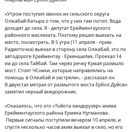
«Утром поступил звонок из сельского округа
Олжабай-батыра о том, что у них там потоп. Вода
доходит до села. Я - депутат Ерейментауского
районного маслихата. Поэтому решил выехать на
место, посмотреть. В 5 утра (11 апреля - прим.
Радиоточка) выехал в сторону села Олжабай, это по
автодороге Ерейментау - Еркеншилик. Проехал 14
км до села Тайбай. Там через речку Кумая размыло
мост. Стоят ЧСники, которые направлялись на
помощь в Олжабай и застряли», - рассказал он.
В двухстах метрах от размытого моста Ербол Дуйсен
заметил черный внедорожник.
«Оказалось, что это «Тойота ландкрузер» акима
Ерейментауского района Ермека Нугманова .
Первые сигналы поступили вечером 10 апреля, и
спустя несколько часов аким выехал в село, но его