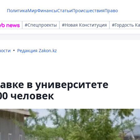
Политика
Мир
Финансы
Статьи
Происшествия
Право
#Спецпроекты
#Новая Конституция
#Гордость К
вости
Редакция Zakon.kz
давке в университете
00 человек