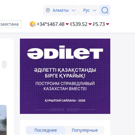
Алматы
Рус
+34°
$
467.48
€
539.52
₽
5.73
азахстана
Последние
Популярные