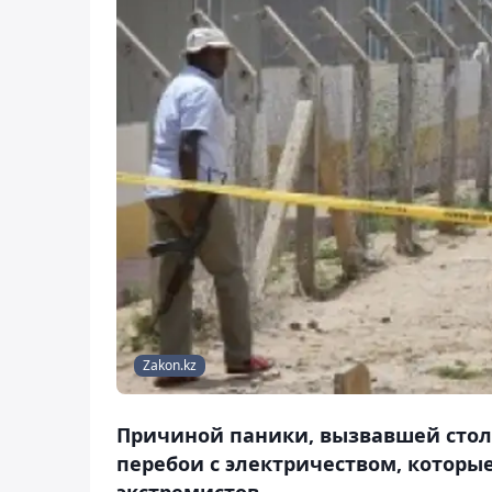
Zakon.kz
Причиной паники, вызвавшей стол
перебои с электричеством, которы
экстремистов.