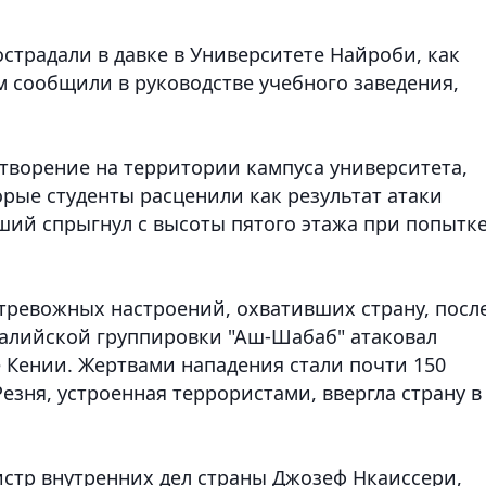
острадали в давке в Университете Найроби, как
м сообщили в руководстве учебного заведения,
ворение на территории кампуса университета,
орые студенты расценили как результат атаки
бший спрыгнул с высоты пятого этажа при попытк
тревожных настроений, охвативших страну, посл
омалийской группировки "Аш-Шабаб" атаковал
е Кении. Жертвами нападения стали почти 150
езня, устроенная террористами, ввергла страну в
истр внутренних дел страны Джозеф Нкаиссери,