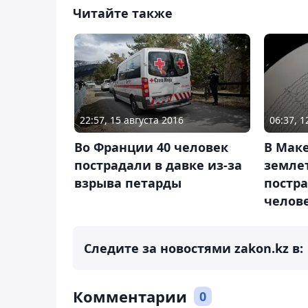
Читайте также
22:57, 15 августа 2016
06:37, 
Во Франции 40 человек
В Мак
пострадали в давке из-за
земле
взрыва петарды
постра
челов
Следите за новостями zakon.kz в:
Комментарии
0