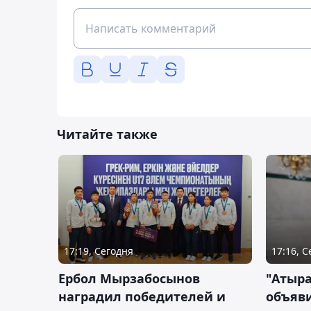
Читайте также
17:19, Сегодня
17:16, 
Ербол Мырзабосынов
"Атыр
наградил победителей и
объяви