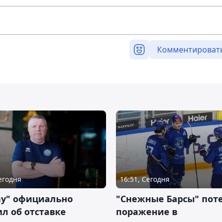
Комментироват
Сегодня
16:51, Сегодня
ау" официально
"Снежные Барсы" пот
л об отставке
поражение в