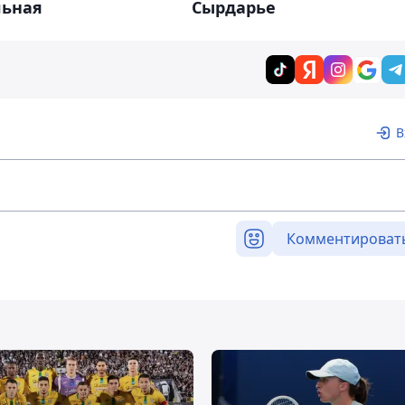
льная
Сырдарье
В
Комментироват