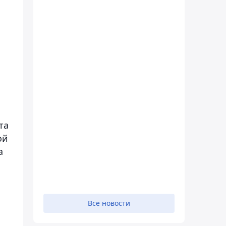
та
ой
а
Все новости