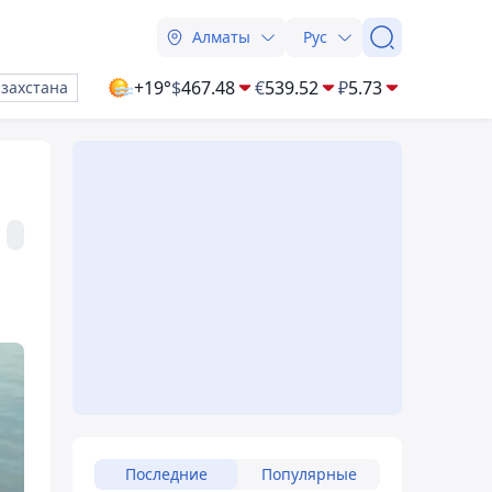
Алматы
Рус
+19°
$
467.48
€
539.52
₽
5.73
азахстана
Последние
Популярные