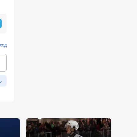
ход
ь