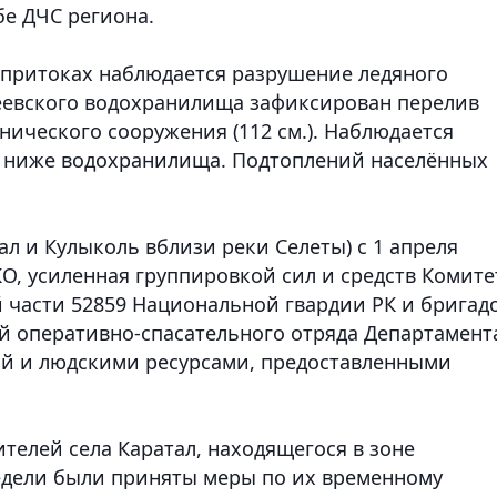
бе ДЧС региона.
о притоках наблюдается разрушение ледяного
геевского водохранилища зафиксирован перелив
нического сооружения (112 см.). Наблюдается
ь ниже водохранилища. Подтоплений населённых
ал и Кулыколь вблизи реки Селеты) с 1 апреля
О, усиленная группировкой сил и средств Комите
 части 52859 Национальной гвардии РК и бригад
й оперативно-спасательного отряда Департамент
ой и людскими ресурсами, предоставленными
телей села Каратал, находящегося в зоне
едели были приняты меры по их временному