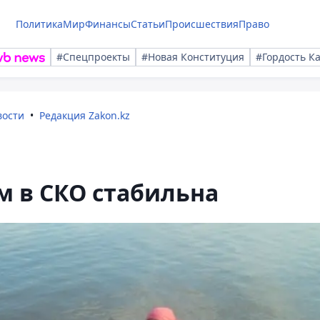
Политика
Мир
Финансы
Статьи
Происшествия
Право
#Спецпроекты
#Новая Конституция
#Гордость К
вости
Редакция Zakon.kz
м в СКО стабильна