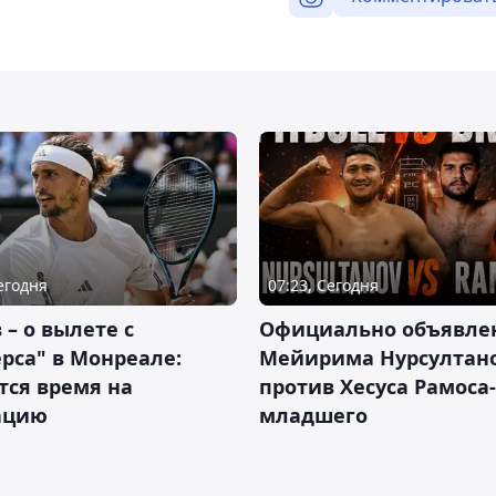
Сегодня
07:23, Сегодня
 – о вылете с
Официально объявле
рса" в Монреале:
Мейирима Нурсултан
тся время на
против Хесуса Рамоса-
ацию
младшего