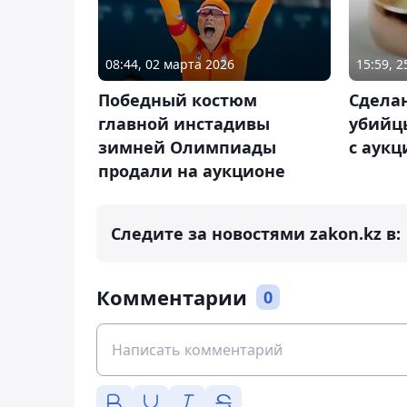
08:44, 02 марта 2026
15:59, 
Победный костюм
Сделан
главной инстадивы
убийц
зимней Олимпиады
с аукц
продали на аукционе
Следите за новостями zakon.kz в:
Комментарии
0