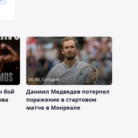
06:45, Сегодня
н бой
Даниил Медведев потерпел
ова
поражение в стартовом
матче в Монреале