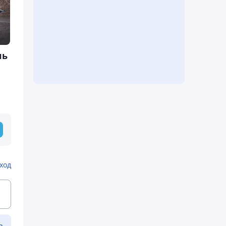
ль
ход
ь