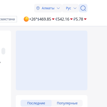
Алматы
Рус
+26°
$
469.85
€
542.16
₽
5.78
азахстана
7
Последние
Популярные