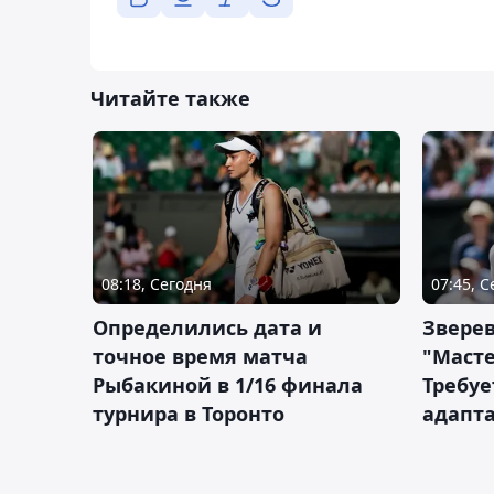
Читайте также
08:18, Сегодня
07:45, 
Определились дата и
Зверев
точное время матча
"Масте
Рыбакиной в 1/16 финала
Требуе
турнира в Торонто
адапт