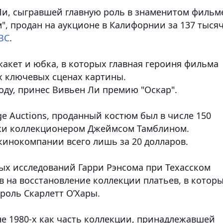
Ли, сыгравшей главную роль в знаменитом фильм
", продан на аукционе в Калифорнии за 137 тыся
ВС
.
акет и юбка, в которых главная героиня фильма
х ключевых сценах картины.
оду, принес Вивьен Ли премию "Оскар".
e Auctions, проданный костюм был в числе 150
жи коллекционером Джеймсом Тамблином.
кинокомпании всего лишь за 20 долларов.
ных исследований Гарри Рэнсома при Техасском
в на восстановление коллекции платьев, в котор
роль Скарлетт О’Хары.
не 1980-х как часть коллекции, принадлежавшей