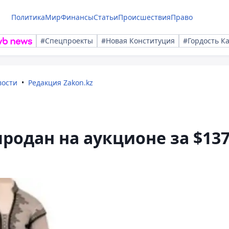
Политика
Мир
Финансы
Статьи
Происшествия
Право
#Спецпроекты
#Новая Конституция
#Гордость К
вости
Редакция Zakon.kz
родан на аукционе за $13