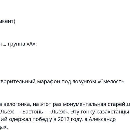
,
мкент)
I, группа «А»:
творительный марафон под лозунгом «Смелость
 велогонка, на этот раз монументальная старей
Льеж — Бастонь — Льеж». Эту гонку казахстанцы
 одержал побед у в 2012 году, а Александр
ах.