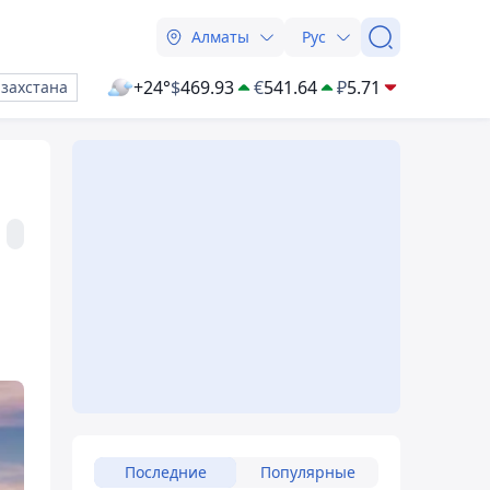
Алматы
Рус
+24°
$
469.93
€
541.64
₽
5.71
азахстана
Последние
Популярные