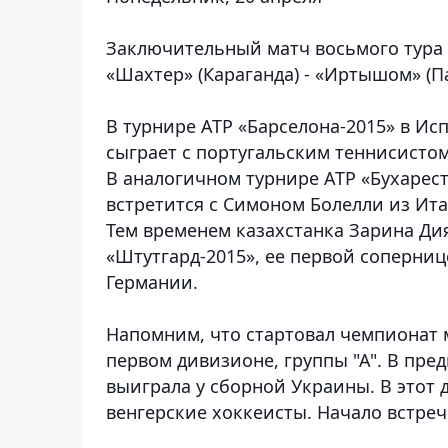
Заключительный матч восьмого тура 
«Шахтер» (Караганда) - «Иртышом» (П
В турнире ATP «Барселона-2015» в Ис
сыграет с португальским теннисисто
В аналогичном турнире ATP «Бухарест
встретится с Симоном Болелли из Ита
Тем временем казахстанка Зарина Дия
«Штутгард-2015», ее первой соперниц
Германии.
Напомним, что стартовал чемпионат м
первом дивизионе, группы "А". В пре
выиграла у сборной Украины. В этот
венгерские хоккеисты. Начало встречи