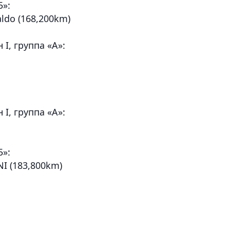
5»:
ldo (168,200km)
I, группа «А»:
I, группа «А»:
5»:
NI (183,800km)