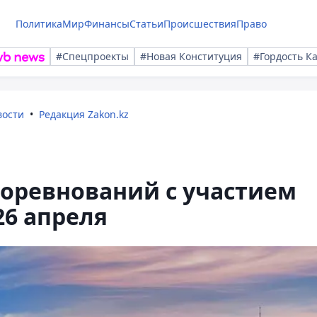
Политика
Мир
Финансы
Статьи
Происшествия
Право
#Спецпроекты
#Новая Конституция
#Гордость К
вости
Редакция Zakon.kz
соревнований с участием
26 апреля