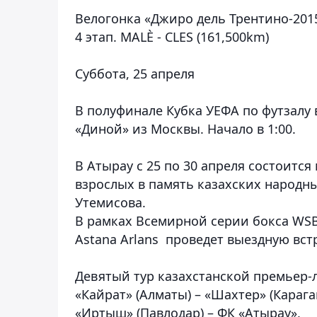
Велогонка «Джиро дель Трентино-201
4 этап. MALÈ - CLES (161,500km)
Суббота, 25 апреля
В полуфинале Кубка УЕФА по футзалу
«Диной» из Москвы. Начало в 1:00.
В Атырау с 25 по 30 апреля состоитс
взрослых в память казахских народн
Утемисова.
В рамках Всемирной серии бокса WSB
Astana Arlans проведет выездную встр
Девятый тур казахстанской премьер-л
«Кайрат» (Алматы) – «Шахтер» (Карага
«Иртыш» (Павлодар) – ФК «Атырау»,