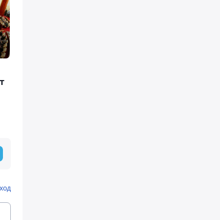
т
ход