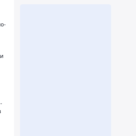
о-
 и
-
в