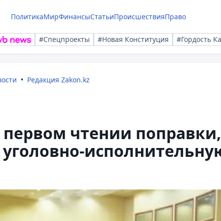
Политика
Мир
Финансы
Статьи
Происшествия
Право
#Спецпроекты
#Новая Конституция
#Гордость К
вости
Редакция Zakon.kz
 первом чтении поправки,
уголовно-исполнительну