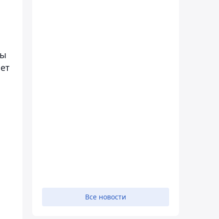
ты
ает
Все новости