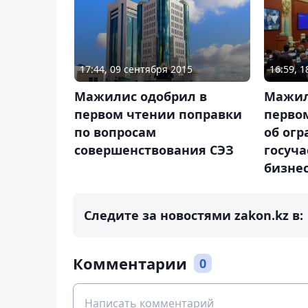
17:44, 09 сентября 2015
16:59, 
Мажилис одобрил в
Мажил
первом чтении поправки
перво
по вопросам
об ог
совершенствования СЭЗ
госуча
бизне
Следите за новостями zakon.kz в:
Комментарии
0