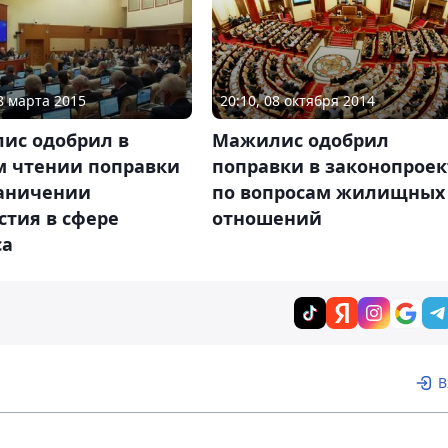
18 марта 2015
20:10, 08 октября 2014
ис одобрил в
Мажилис одобрил
м чтении поправки
поправки в законопроек
раничении
по вопросам жилищных
стия в сфере
отношений
са
В