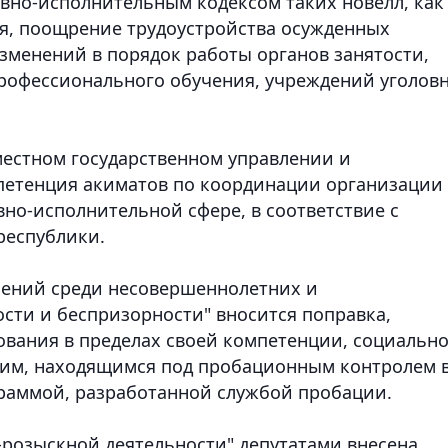
овно-исполнительным кодексом таких новелл, как
я, поощрение трудоустройства осужденных
зменений в порядок работы органов занятости,
рофессионального обучения, учреждений уголовн
местном государственном управлении и
мпетенция акиматов по координации организации
но-исполнительной сфере, в соответствие с
республики.
шений среди несовершеннолетних и
сти и беспризорности" вносится поправка,
ования в пределах своей компетенции, социально
им, находящимся под пробационным контролем 
раммой, разработанной службой пробации.
о-розыскной деятельности" депутатами внесена