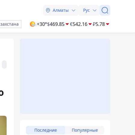
Алматы
Рус
+30°
$
469.85
€
542.16
₽
5.78
азахстана
ю
Последние
Популярные