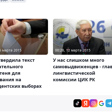
26 марта 2015
00:28, 12 марта 2015
твердила текст
У нас слишком много
ательного
самовыдвиженцев - гла
теня для
лингвистической
вания на
комиссии ЦИК РК
дентских выборах