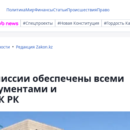
Политика
Мир
Финансы
Статьи
Происшествия
Право
#Спецпроекты
#Новая Конституция
#Гордость К
вости
Редакция Zakon.kz
иссии обеспечены всеми
ументами и
К РК