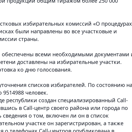
ной продукции общим тиражом более 250 000
астковых избирательных комиссий «О процедурах
исках были направлены во все участковые и
иссии страны.
 обеспечены всеми необходимыми документами 
етени доставлены на избирательные участки.
товка ко дню голосования.
уточнения списков избирателей. По состоянию на
о 9514988 человек.
де республики создан специализированный Cаll-
ившись в Cаll-центр своего района или города по
 сведения о том, включен ли он в список
тельном участке он зарегистрирован, а также
 о телефонах Cаll-центров опубликована в