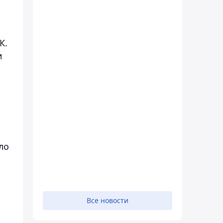
К.
и
ло
Все новости