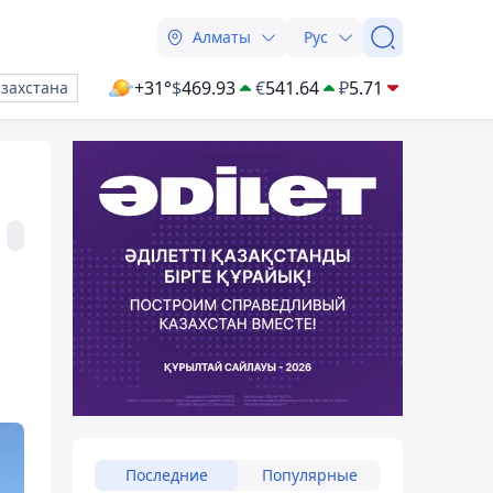
Алматы
Рус
+31°
$
469.93
€
541.64
₽
5.71
азахстана
Последние
Популярные