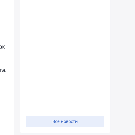
ак
та.
Все новости