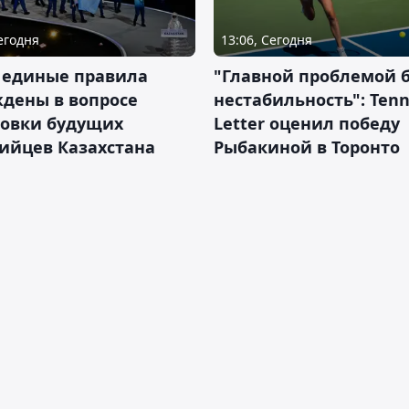
Сегодня
13:06, Сегодня
 единые правила
"Главной проблемой 
дены в вопросе
нестабильность": Tenn
товки будущих
Letter оценил победу
ийцев Казахстана
Рыбакиной в Торонто