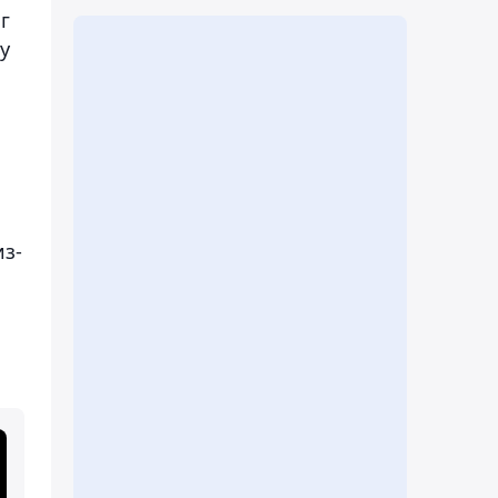
г
у
из-