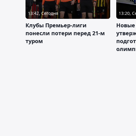
13:42, Сегодня
13:20, 
Клубы Премьер-лиги
Новые
понесли потери перед 21-м
утверж
туром
подго
олимп