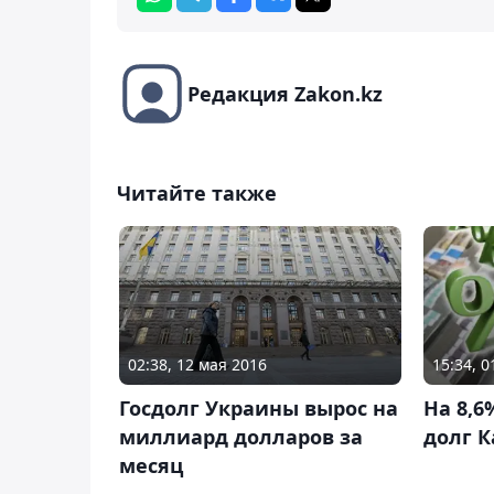
Редакция Zakon.kz
Читайте также
02:38, 12 мая 2016
15:34, 
Госдолг Украины вырос на
На 8,
миллиард долларов за
долг К
месяц