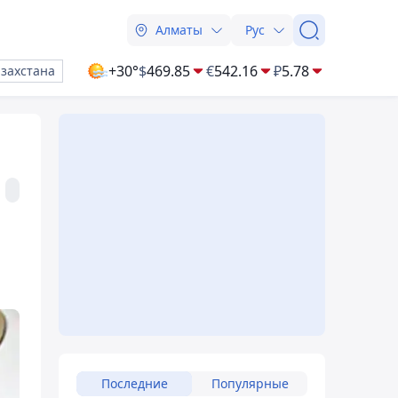
Алматы
Рус
+30°
$
469.85
€
542.16
₽
5.78
азахстана
Последние
Популярные