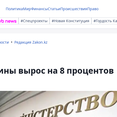
Политика
Мир
Финансы
Статьи
Происшествия
Право
#Спецпроекты
#Новая Конституция
#Гордость К
вости
Редакция Zakon.kz
ны вырос на 8 процентов