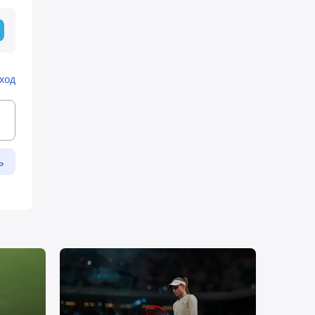
ход
ь