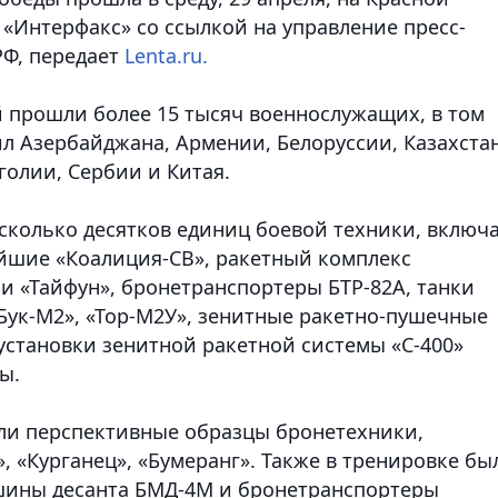
«Интерфакс» со ссылкой на управление пресс-
Ф, передает
Lenta.ru.
 прошли более 15 тысяч военнослужащих, в том
л Азербайджана, Армении, Белоруссии, Казахстан
голии, Сербии и Китая.
сколько десятков единиц боевой техники, включ
йшие «Коалиция-СВ», ракетный комплекс
и «Тайфун», бронетранспортеры БТР-82А, танки
Бук-М2», «Тор-М2У», зенитные ракетно-пушечные
установки зенитной ракетной системы «С-400»
ы.
ли перспективные образцы бронетехники,
, «Курганец», «Бумеранг». Также в тренировке бы
шины десанта БМД-4М и бронетранспортеры