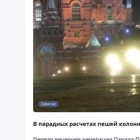
Zakon.kz
В парадных расчетах пешей колон
Первая вечерняя репетиция Парада По