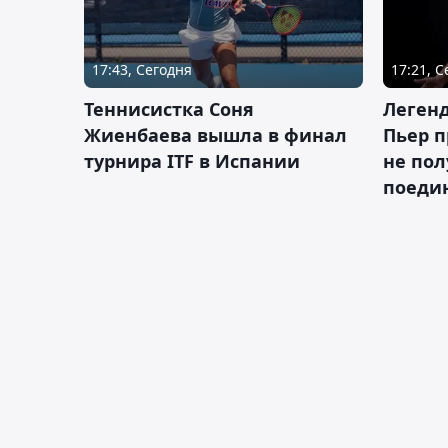
17:43, Сегодня
17:21, 
Теннисистка Соня
Леген
Жиенбаева вышла в финал
Пьер п
турнира ITF в Испании
не пол
поеди