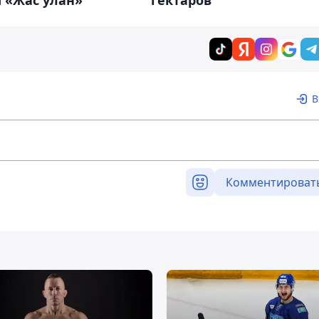
 «Жас улан»
гектаров
В
Комментироват