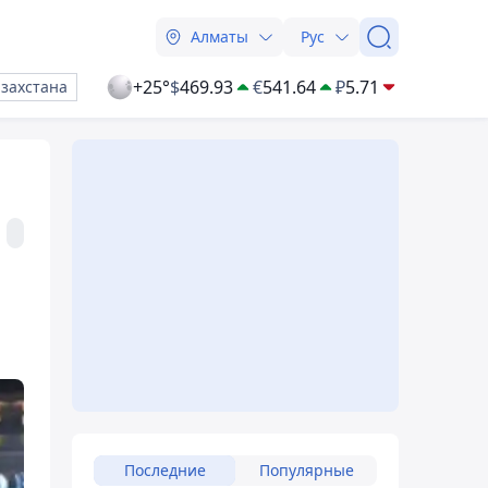
Алматы
Рус
+25°
$
469.93
€
541.64
₽
5.71
азахстана
Последние
Популярные