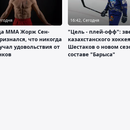
Сегодня
16:42, Сегодня
да ММА Жорж Сен-
"Цель - плей-офф": зв
ризнался, что никогда
казахстанского хокке
учал удовольствия от
Шестаков о новом сез
нков
составе "Барыса"