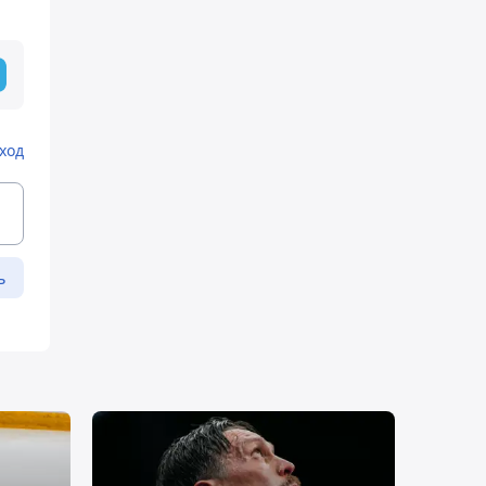
ход
ь