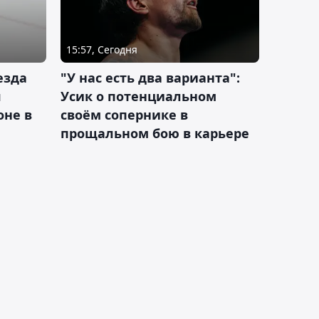
15:57, Сегодня
езда
"У нас есть два варианта":
я
Усик о потенциальном
оне в
своём сопернике в
прощальном бою в карьере