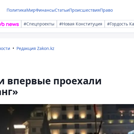
Политика
Мир
Финансы
Статьи
Происшествия
Право
#Спецпроекты
#Новая Конституция
#Гордость К
вости
Редакция Zakon.kz
и впервые проехали
анг»