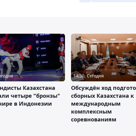
Сегодня
14:30, Сегодня
ндисты Казахстана
Обсуждён ход подгот
али четыре "бронзы"
сборных Казахстана к
нире в Индонезии
международным
комплексным
соревнованиям