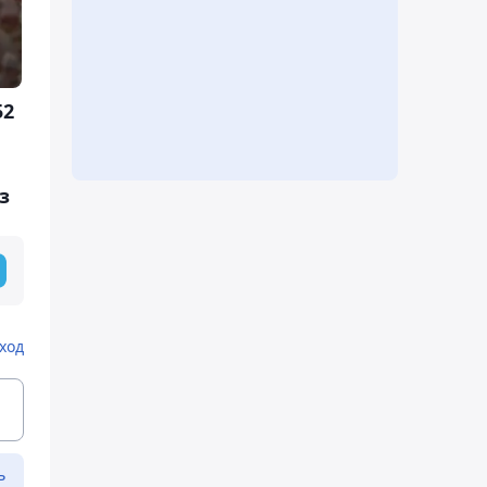
52
з
ход
ь