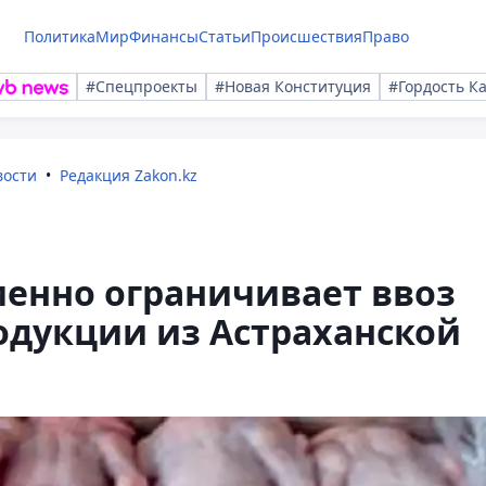
Политика
Мир
Финансы
Статьи
Происшествия
Право
#Спецпроекты
#Новая Конституция
#Гордость К
вости
Редакция Zakon.kz
менно ограничивает ввоз
одукции из Астраханской