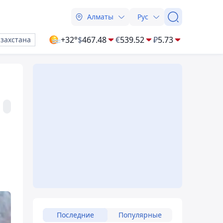
Алматы
Рус
+32°
$
467.48
€
539.52
₽
5.73
азахстана
Последние
Популярные