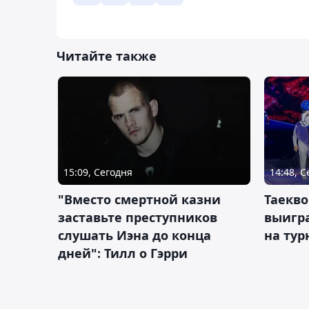
Читайте также
15:09, Сегодня
14:48, 
"Вместо смертной казни
Таекво
заставьте преступников
выигр
слушать Иэна до конца
на тур
дней": Тилл о Гэрри