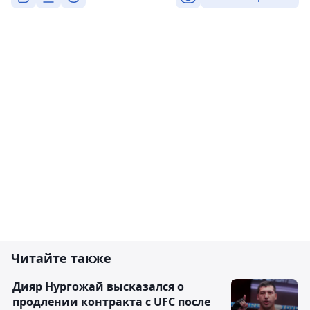
Читайте также
Дияр Нургожай высказался о
продлении контракта с UFC после