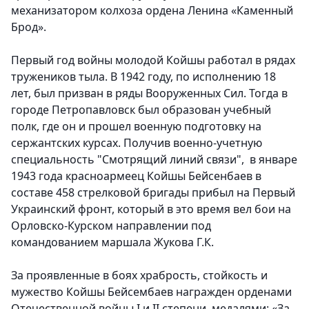
механизатором колхоза ордена Ленина «Каменный
Брод».
Первый год войны молодой Койшы работал в рядах
тружеников тыла. В 1942 году, по исполнению 18
лет, был призван в ряды Вооруженных Сил. Тогда в
городе Петропавловск был образован учебный
полк, где он и прошел военную подготовку на
сержантских курсах. Получив военно-учетную
специальность "Смотрящий линий связи", в январе
1943 года красноармеец Койшы Бейсенбаев в
составе 458 стрелковой бригады прибыл на Первый
Украинский фронт, который в это время вел бои на
Орловско-Курском направлении под
командованием маршала Жукова Г.К.
За проявленные в боях храбрость, стойкость и
мужество Койшы Бейсембаев награжден орденами
Отечественной войны I и II степени, медалями: «За