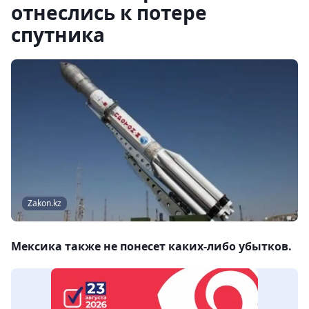
отнеслись к потере
спутника
Zakon.kz
Мексика также не понесет каких-либо убытков.