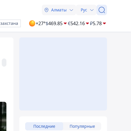
Алматы
Рус
+27°
$
469.85
€
542.16
₽
5.78
азахстана
Последние
Популярные