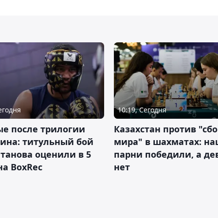
10:19, Сегодня
Сегодня
Казахстан против "сб
ые после трилогии
мира" в шахматах: н
ина: титульный бой
парни победили, а д
танова оценили в 5
нет
на BoxRec