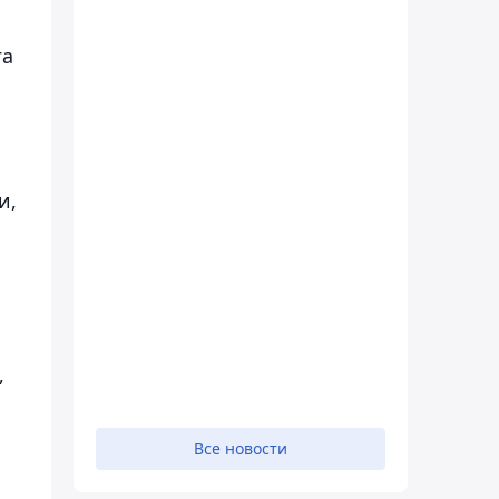
га
и,
,
Все новости