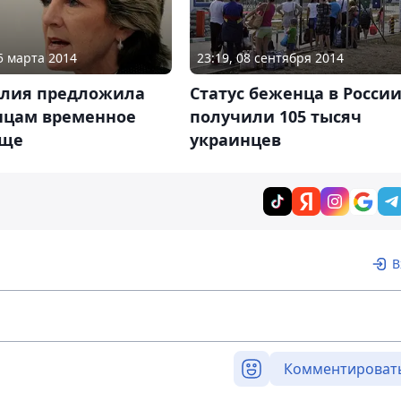
05 марта 2014
23:19, 08 сентября 2014
алия предложила
Статус беженца в Росси
нцам временное
получили 105 тысяч
ище
украинцев
В
Комментироват