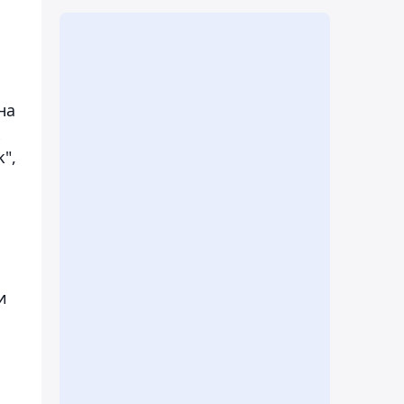
на
к
",
и