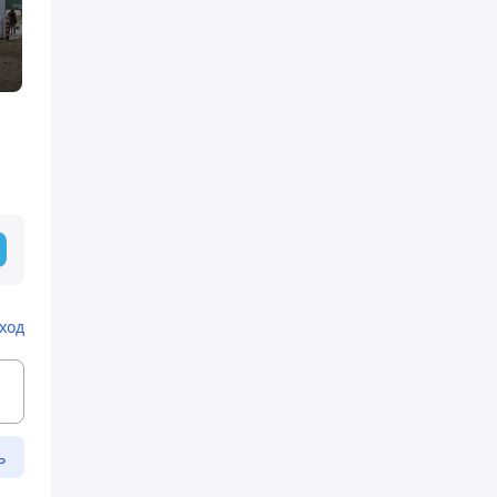
и
ход
ь