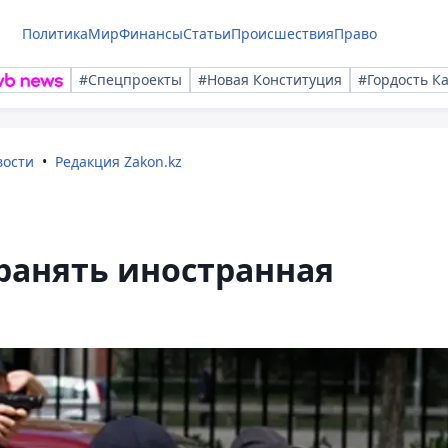
Политика
Мир
Финансы
Статьи
Происшествия
Право
#Спецпроекты
#Новая Конституция
#Гордость К
вости
Редакция Zakon.kz
ранять иностранная