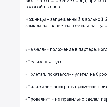
Мост -
это положение борца, при кото
головой в ковер.
Ножницы
– запрещенный в вольной б
замком на голове, на шее или на тул
«На балл» -
положение в партере, когд
«Пельмень»
– ухо.
«Полетал, покатался»
- улетел на брос
«Положил»
– выиграть применив при
«Провалил»
– не правильно сделал пе