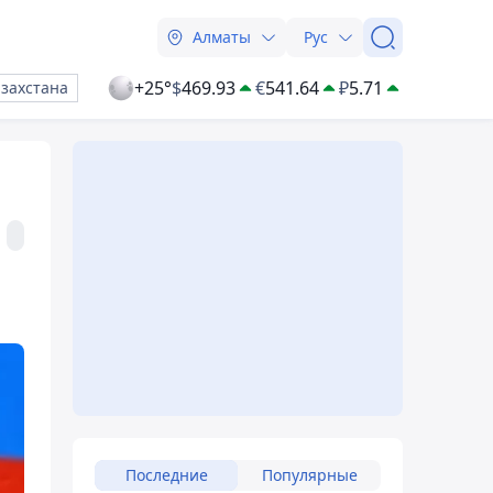
Алматы
Рус
+25°
$
469.93
€
541.64
₽
5.71
азахстана
Последние
Популярные