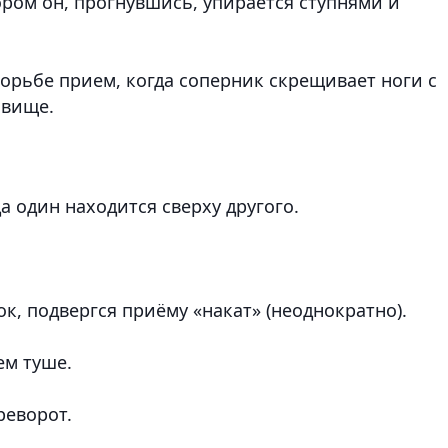
ром он, прогнувшись, упирается ступнями и
орьбе прием, когда соперник скрещивает ноги с
овище.
а один находится сверху другого.
ок, подвергся приёму «накат» (неоднократно).
ем туше.
реворот.