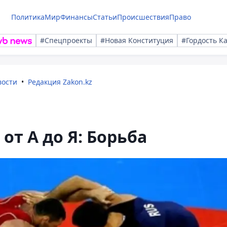
Политика
Мир
Финансы
Статьи
Происшествия
Право
#Спецпроекты
#Новая Конституция
#Гордость К
вости
Редакция Zakon.kz
от А до Я: Борьба