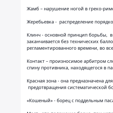
Жамб
– нарушение ногой в греко-рим
Жеребьевка
- распределение порядк
Клинч -
основной принцип борьбы, в 
заканчивается без технических балло
регламентированного времени, во все
Контакт
– произносимое арбитром сло
спину противника, находящегося в п
Красная зона
- она предназначена д
предотвращения систематической бор
«Кошеный»
- борец с поддельным пас