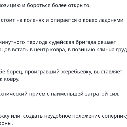
позицию и бороться более открыто.
стоит на коленях и опирается о ковер ладонями
 минутного периода судейская бригада решает
рцов встать в центр ковра, в позицию клинча гру
бе борец, проигравший жеребьевку, выставляет
 к ковру.
ехнический приём с наименьшей затратой сил,
жку или создать неудобное положение сопернику
роны.