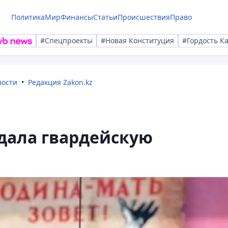
Политика
Мир
Финансы
Статьи
Происшествия
Право
#Спецпроекты
#Новая Конституция
#Гордость К
вости
Редакция Zakon.kz
здала гвардейскую