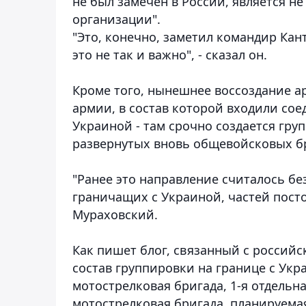
не был замечен в России, является н
организации".
"Это, конечно, заметил командир Ка
это не так и важно", - сказал он.
Кроме того, нынешнее воссоздание ар
армии, в состав которой входили со
Украиной - там срочно создается гр
развернутых вновь общевойсковых б
"Ранее это направление считалось без
граничащих с Украиной, частей посто
Мураховский.
Как пишет блог, связанный с российс
состав группировки на границе с Укр
мотострелковая бригада, 1-я отдельна
мотострелковая бригада, планируемая