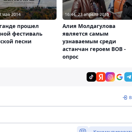
8 мая 2014
16:44, 23 апреля 2015
аганде прошел
Алия Молдагулова
тной фестиваль
является самым
тской песни
узнаваемым среди
астанчан героем ВОВ -
опрос
В