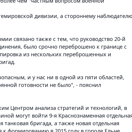
е более чем "частным вопросом военной
нтемировской дивизии, а стороннему наблюдател
мии связано также с тем, что руководство 20-й
единения, было срочно переброшено к границе с
уппировка из нескольких переброшенных и
ригад.
опасным, и у нас ни в одной из пяти областей,
янной готовности не было", - пояснил
ким Центром анализа стратегий и технологий, в
аиной могут войти 9-я Краснознаменная отдельна
я танковая бригада, а также новая отдельная
 к формированию в 2015 году в городе Ельне