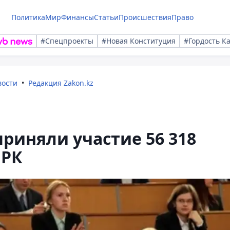
Политика
Мир
Финансы
Статьи
Происшествия
Право
#Спецпроекты
#Новая Конституция
#Гордость К
вости
Редакция Zakon.kz
приняли участие 56 318
 РК