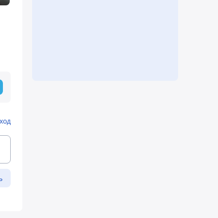
ход
ь