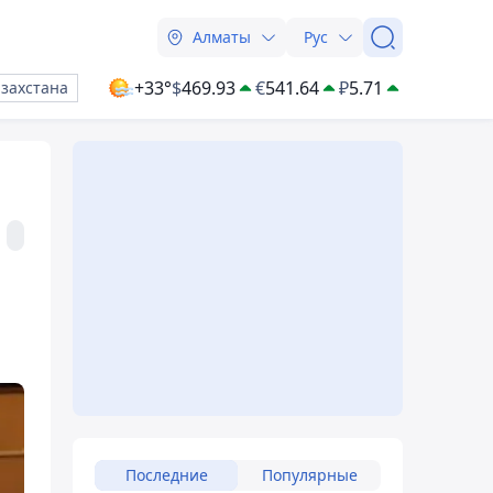
Алматы
Рус
+33°
$
469.93
€
541.64
₽
5.71
азахстана
Последние
Популярные