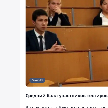
Zakon.kz
Средний балл участников тестирован
В трех потоках Единого национальног