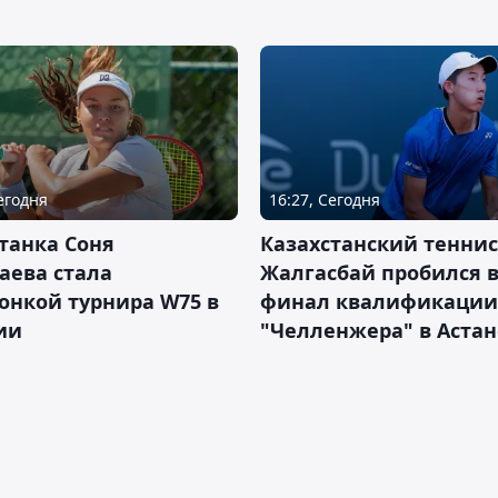
Сегодня
16:27, Сегодня
танка Соня
Казахстанский теннис
аева стала
Жалгасбай пробился 
онкой турнира W75 в
финал квалификации
ии
"Челленжера" в Астан