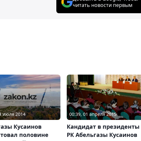
читать новости первым
14 июля 2014
00:39, 01 апреля 2015
газы Кусаинов
Кандидат в президенты
етовал половине
РК Абельгазы Кусаинов