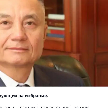
вующих за избрание.
ост председателя федерации профсоюзов