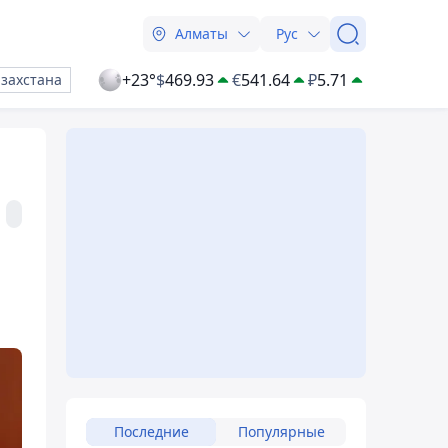
Алматы
Рус
+23°
$
469.93
€
541.64
₽
5.71
азахстана
ы
Последние
Популярные