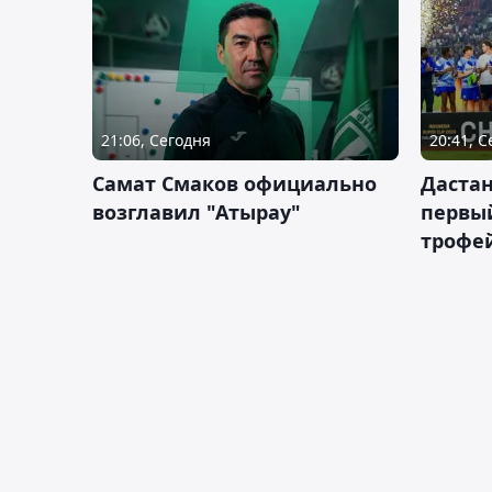
21:06, Сегодня
20:41, 
Самат Смаков официально
Дастан
возглавил "Атырау"
первы
трофей