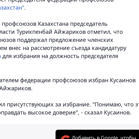
азахстан"
.
и профсоюзов Казахстана председатель
ласти Турикпенбай Айжариков отметил, что
оюзов поддержал предложение членских
м внес на рассмотрение съезда кандидатуру
а
для избрания на должность председателя
дателем федерации профсоюзов избран Кусаинов
 Айжариков.
ил присутствующих за избрание. "Понимаю, что э
правдать высокое доверие", - сказал Кусаинов.
Добавить в Google, чтобы