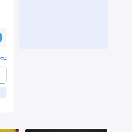
ход
ь