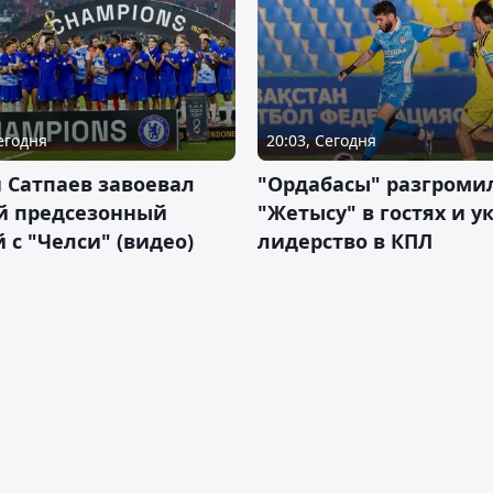
Сегодня
20:03, Сегодня
 Сатпаев завоевал
"Ордабасы" разгроми
й предсезонный
"Жетысу" в гостях и у
 с "Челси" (видео)
лидерство в КПЛ