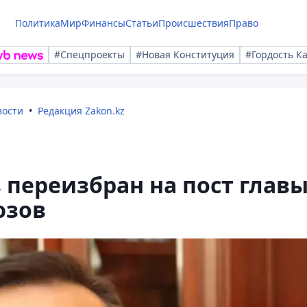
Политика
Мир
Финансы
Статьи
Происшествия
Право
#Спецпроекты
#Новая Конституция
#Гордость К
вости
Редакция Zakon.kz
 переизбран на пост глав
юзов