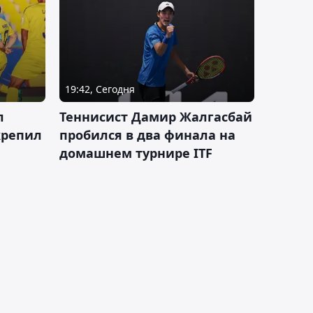
19:42, Сегодня
л
Теннисист Дамир Жалгасбай
крепил
пробился в два финала на
домашнем турнире ITF