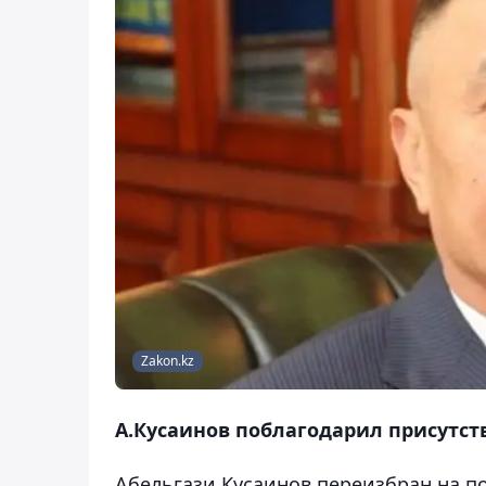
Zakon.kz
А.Кусаинов поблагодарил присутст
Абельгази Кусаинов переизбран на п