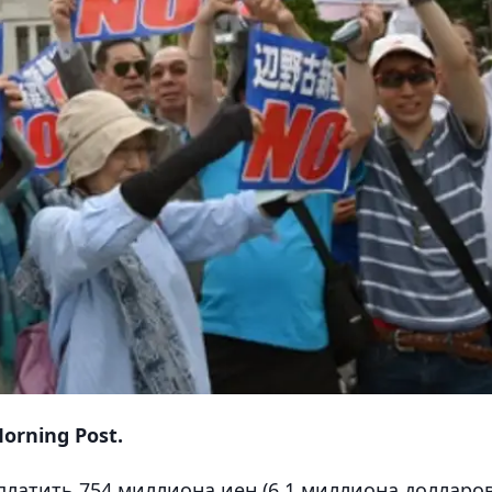
orning Post.
латить 754 миллиона иен (6,1 миллиона долларов