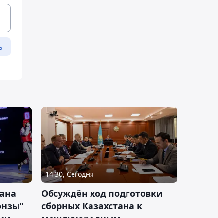
ь
14:30, Сегодня
тана
Обсуждён ход подготовки
онзы"
сборных Казахстана к