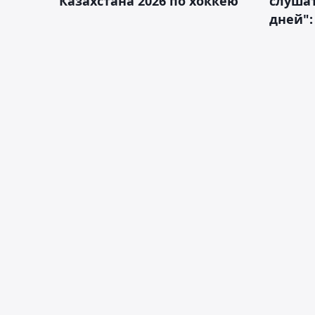
Казахстана 2026 по хоккею
слушат
дней":