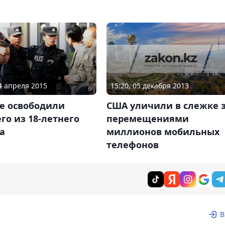
15:20, 05 декабря 2013
24 апреля 2015
США уличили в слежке 
ае освободили
перемещениями
го из 18-летнего
миллионов мобильных
а
телефонов
В