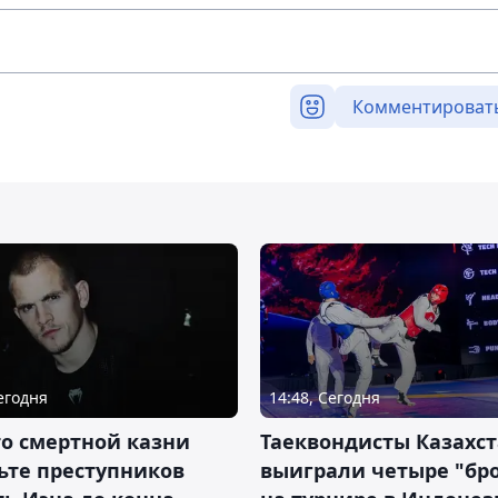
Комментироват
Сегодня
14:48, Сегодня
о смертной казни
Таеквондисты Казахс
ьте преступников
выиграли четыре "бр