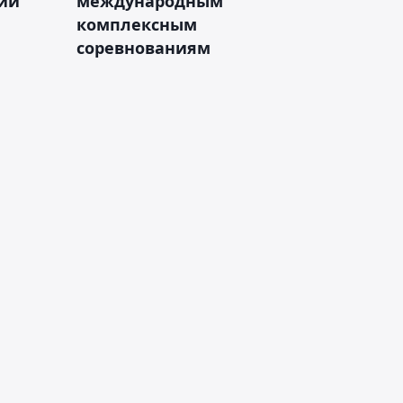
зии
международным
комплексным
соревнованиям