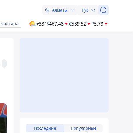
Алматы
Рус
+33°
$
467.48
€
539.52
₽
5.73
азахстана
Последние
Популярные