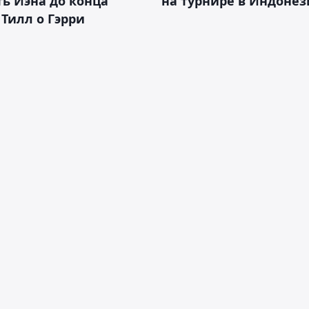
ь Иэна до конца
на турнире в Индоне
 Тилл о Гэрри