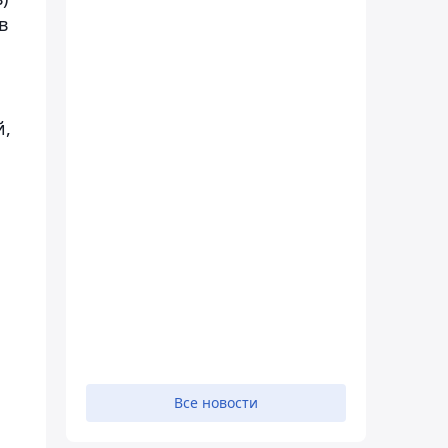
в
й,
Все новости