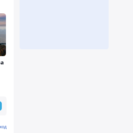
за
ход