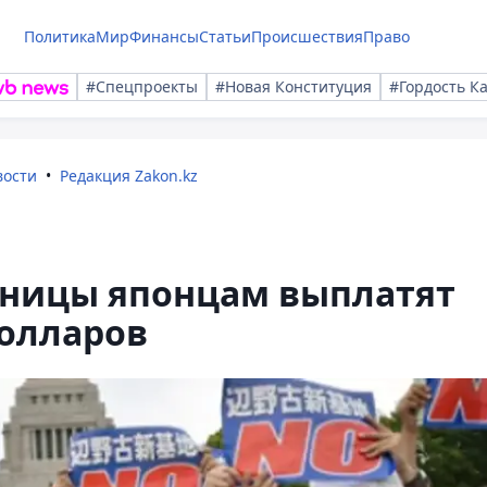
Политика
Мир
Финансы
Статьи
Происшествия
Право
#Спецпроекты
#Новая Конституция
#Гордость К
вости
Редакция Zakon.kz
нницы японцам выплатят
олларов