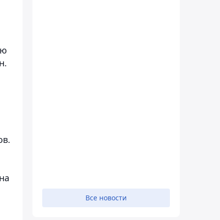
ею
н.
ов.
на
Все новости