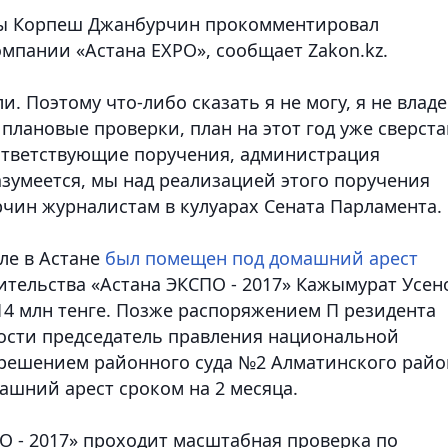
зы Корпеш Джанбурчин прокомментировал
мпании «Астана EXPO»,
сообщает Zakon.kz.
и. Поэтому что-либо сказать я не могу, я не влад
лановые проверки, план на этот год уже сверста
оответствующие поручения, администрация
разумеется, мы над реализацией этого поручения
рчин журналистам в кулуарах Сената Парламента.
ле в Астане
был помещен под домашний арест
тельства «Астана ЭКСПО - 2017» Кажымурат Усен
14 млн тенге. Позже распоряжением П резидента
ости председатель правления национальной
 решением районного суда №2 Алматинского райо
ашний арест сроком на 2 месяца.
О - 2017» проходит масштабная проверка по