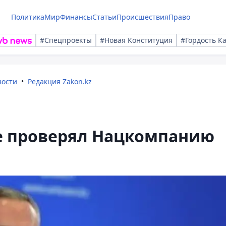
Политика
Мир
Финансы
Статьи
Происшествия
Право
#Спецпроекты
#Новая Конституция
#Гордость К
вости
Редакция Zakon.kz
е проверял Нацкомпанию