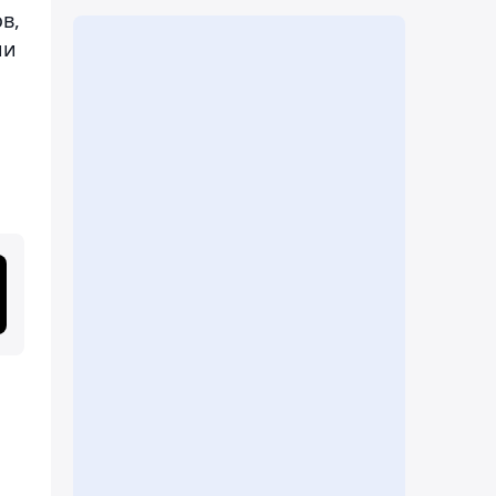
в,
ии