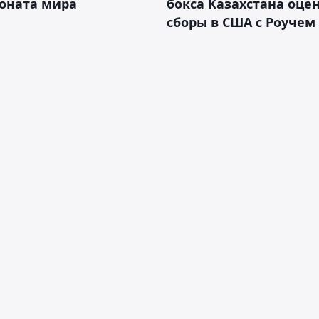
оната мира
бокса Казахстана оце
сборы в США с Роучем