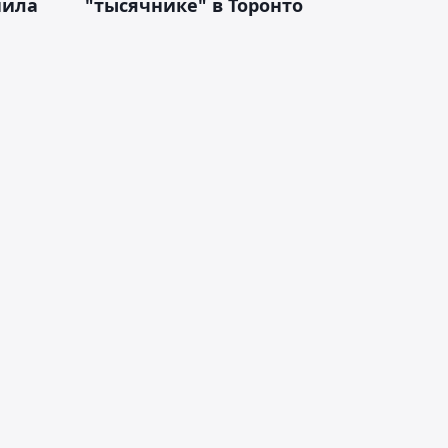
нила
"тысячнике" в Торонто