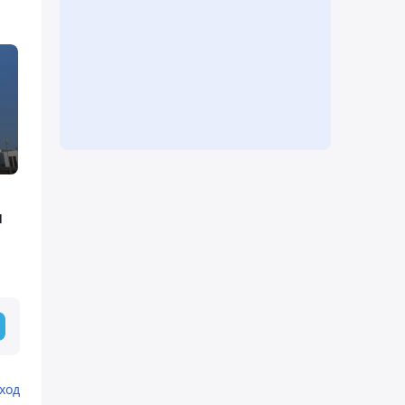
и
ход