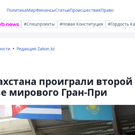
Политика
Мир
Финансы
Статьи
Происшествия
Право
#Спецпроекты
#Новая Конституция
#Гордость К
вости
Редакция Zakon.kz
ахстана проиграли второй
пе мирового Гран-При