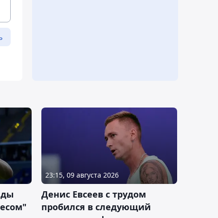
ь
23:15, 09 августа 2026
еды
Денис Евсеев с трудом
песом"
пробился в следующий