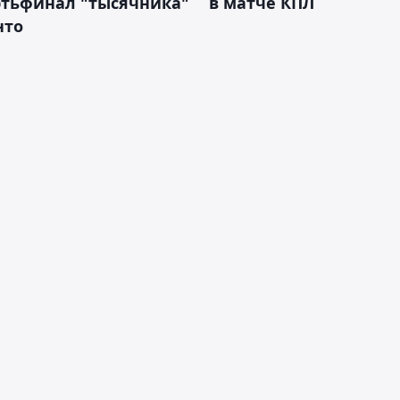
ртьфинал "тысячника"
в матче КПЛ
нто