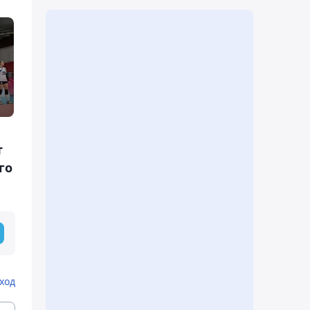
т
го
ход