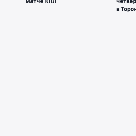
матче КПЛ
четве
в Торо