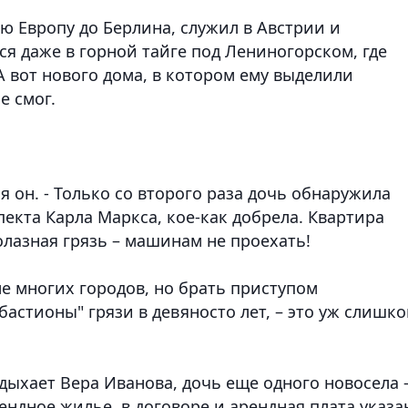
 Европу до Берлина, служил в Австрии и
я даже в горной тайге под Лениногорском, где
А вот нового дома, в котором ему выделили
е смог.
ся он. - Только со второго раза дочь обнаружила
пекта Карла Маркса, кое-как добрела. Квартира
олазная грязь – машинам не проехать!
е многих городов, но брать приступом
астионы" грязи в девяносто лет, – это уж слишко
вздыхает Вера Иванова, дочь еще одного новосела 
ендное жилье, в договоре и арендная плата указа