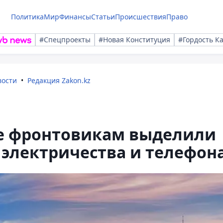
Политика
Мир
Финансы
Статьи
Происшествия
Право
#Спецпроекты
#Новая Конституция
#Гордость К
вости
Редакция Zakon.kz
ке фронтовикам выделили
 электричества и телефон