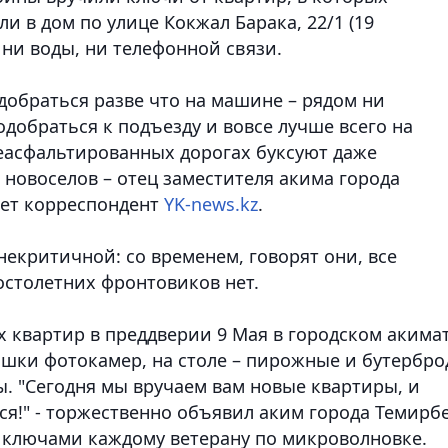
и в дом по улице Кокжал Барака, 22/1 (19
, ни воды, ни телефонной связи.
обраться разве что на машине – рядом ни
одобраться к подъезду и вовсе лучше всего на
неасфальтированных дорогах буксуют даже
 новоселов – отец заместителя акима города
ает корреспондент
YK-news.kz
.
екритичной: со временем, говорят они, все
остолетних фронтовиков нет.
 квартир в преддверии 9 Мая в городском акима
шки фотокамер, на столе – пирожные и бутербр
ны. "Сегодня мы вручаем вам новые квартиры, и
ся!" - торжественно объявил аким города Темирб
 ключами каждому ветерану по микроволновке.