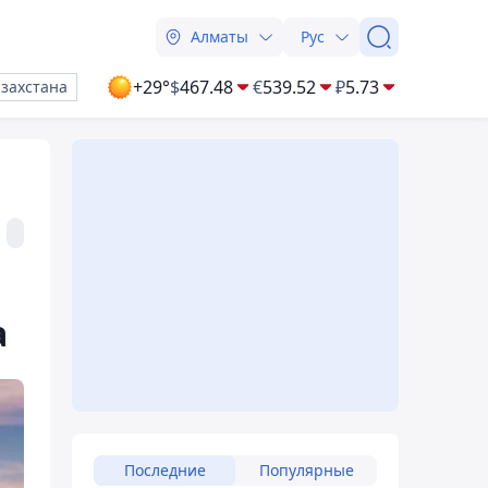
Алматы
Рус
+29°
$
467.48
€
539.52
₽
5.73
азахстана
а
Последние
Популярные