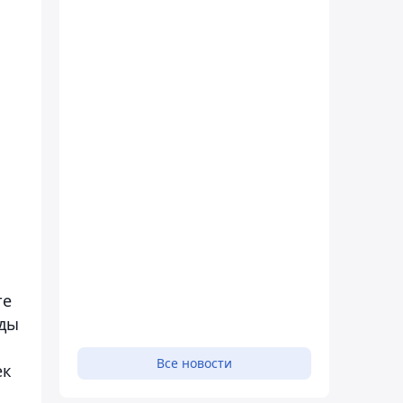
те
оды
Все новости
ек