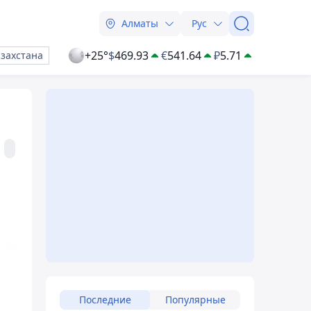
Алматы
Рус
+25°
$
469.93
€
541.64
₽
5.71
азахстана
Последние
Популярные