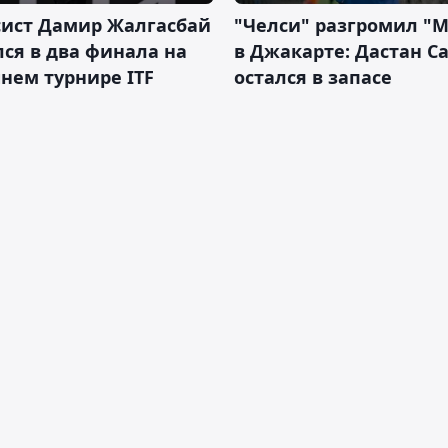
сист Дамир Жалгасбай
"Челси" разгромил "
ся в два финала на
в Джакарте: Дастан С
нем турнире ITF
остался в запасе