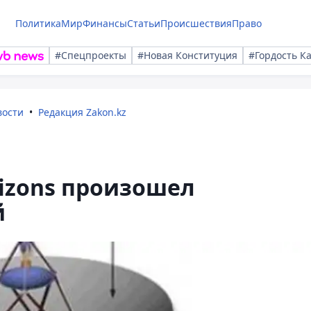
Политика
Мир
Финансы
Статьи
Происшествия
Право
#Спецпроекты
#Новая Конституция
#Гордость К
вости
Редакция Zakon.kz
izons произошел
й