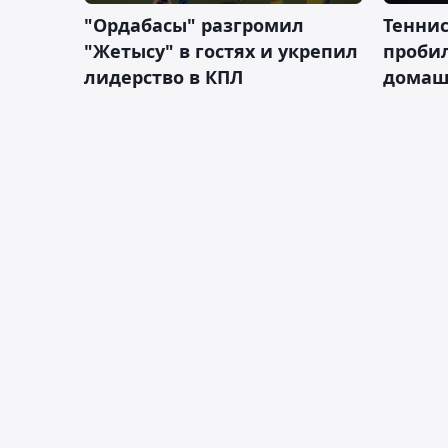
"Ордабасы" разгромил
Тенни
"Жетысу" в гостях и укрепил
пробил
лидерство в КПЛ
домаш