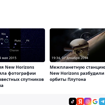
4 мая 2015
19:34, 07 декабря 2014
я New Horizons
Межпланетную станци
ила фотографии
New Horizons разбудили
звестных спутников
орбиты Плутона
на