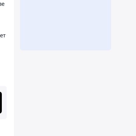
ве
ет