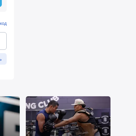
ход
ь