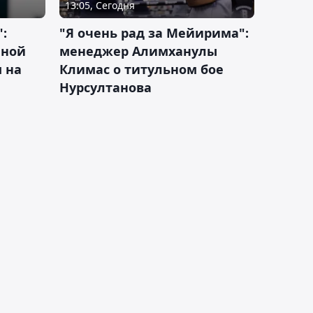
13:05, Сегодня
:
"Я очень рад за Мейирима":
чной
менеджер Алимханулы
 на
Климас о титульном бое
Нурсултанова