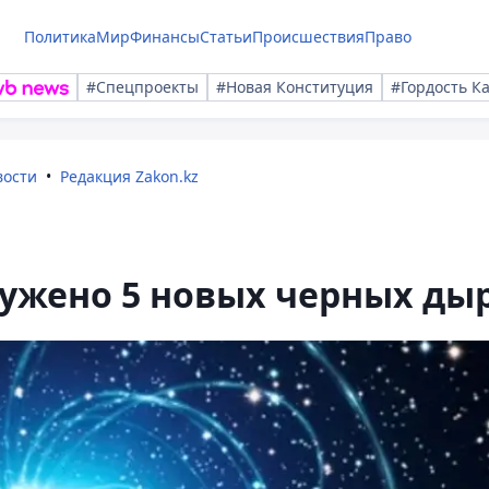
Политика
Мир
Финансы
Статьи
Происшествия
Право
#Спецпроекты
#Новая Конституция
#Гордость К
вости
Редакция Zakon.kz
ужено 5 новых черных ды