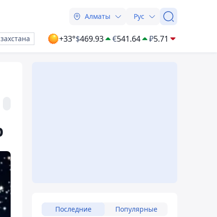
Алматы
Рус
+33°
$
469.93
€
541.64
₽
5.71
азахстана
р
Последние
Популярные