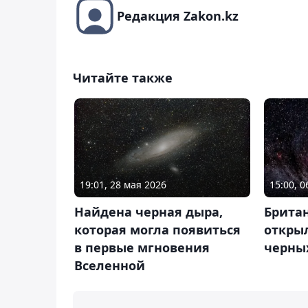
Редакция Zakon.kz
Читайте также
19:01, 28 мая 2026
15:00, 
Найдена черная дыра,
Брита
которая могла появиться
откры
в первые мгновения
черны
Вселенной