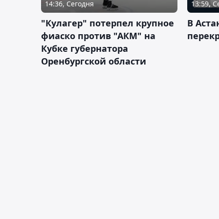
14:36, Сегодня
13:59, 
"Кулагер" потерпел крупное
В Аста
фиаско против "АКМ" на
перек
Кубке губернатора
Оренбургской области