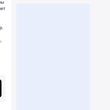
ры
яет
р.
,