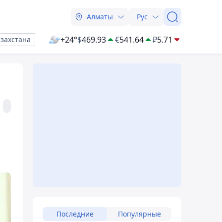
Алматы
Рус
+24°
$
469.93
€
541.64
₽
5.71
азахстана
Последние
Популярные