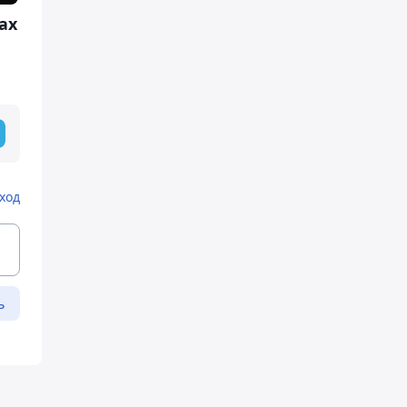
ах
ход
ь