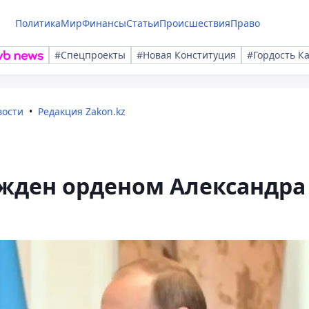
Политика
Мир
Финансы
Статьи
Происшествия
Право
#Спецпроекты
#Новая Конституция
#Гордость К
вости
Редакция Zakon.kz
ажден орденом Александра