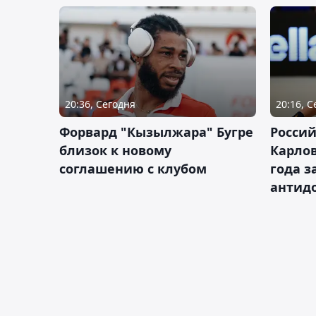
20:36, Сегодня
20:16, 
Форвард "Кызылжара" Бугре
Россий
близок к новому
Карлов
соглашению с клубом
года з
антид