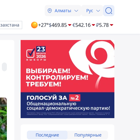
Алматы
Рус
+27°
$
469.85
€
542.16
₽
5.78
азахстана
Последние
Популярные