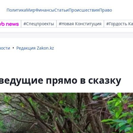
Политика
Мир
Финансы
Статьи
Происшествия
Право
#Спецпроекты
#Новая Конституция
#Гордость К
вости
Редакция Zakon.kz
ведущие прямо в сказку