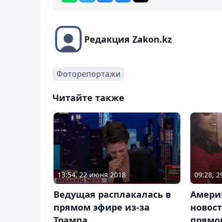
Редакция Zakon.kz
Фоторепортажи
Читайте также
13:54, 22 июня 2018
09:28, 
Ведущая расплакалась в
Амери
прямом эфире из-за
новост
Трампа
прямо