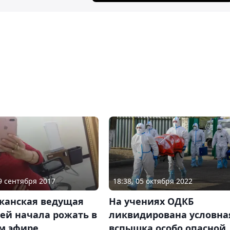
29 сентября 2017
18:38, 05 октября 2022
канская ведущая
На учениях ОДКБ
ей начала рожать в
ликвидирована условна
м эфире
вспышка особо опасной