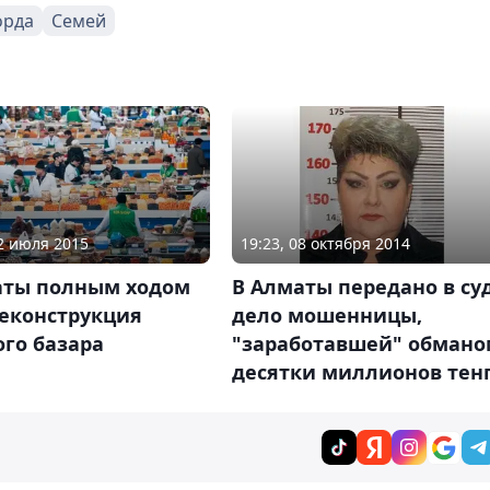
орда
Семей
02 июля 2015
19:23, 08 октября 2014
аты полным ходом
В Алматы передано в су
реконструкция
дело мошенницы,
го базара
"заработавшей" обмано
десятки миллионов тен