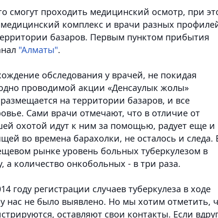
то смогут проходить медицинский осмотр, при эт
й медицинский комплекс и врачи разных профиле
территории базаров. Первым пунктом прибытия
анал
"Алматы"
.
хождение обследования у врачей, не покидая
егодно проводимой акции «Денсаулык жолы»
азмещается на территории базаров, и все
ровье.
Сами врачи отмечают, что в отличие от
шей охотой идут к ним за помощью, радует еще и
ящей во времена барахолки, не осталось и следа.
ещевом рынке уровень больных туберкулезом в
, а количество онкобольных - в три раза.
14 году регистрации случаев туберкулеза в ходе
 нас не было выявлено. Но мы хотим отметить, 
стрируются, оставляют свои контакты. Если вдру