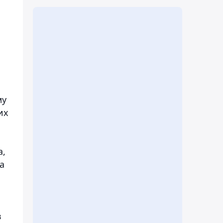
о
му
их
а,
а
в