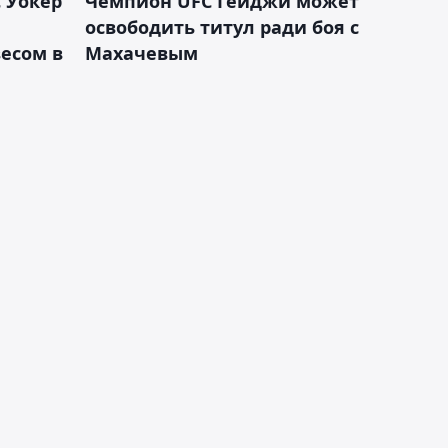
 Уокер
Чемпион UFC Гейджи может
освободить титул ради боя с
есом в
Махачевым