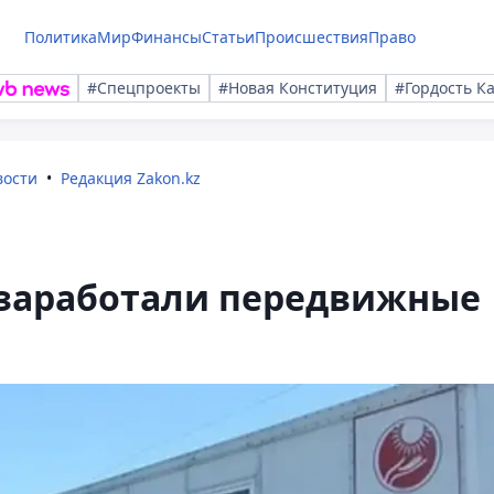
Политика
Мир
Финансы
Статьи
Происшествия
Право
#Спецпроекты
#Новая Конституция
#Гордость К
вости
Редакция Zakon.kz
 заработали передвижные