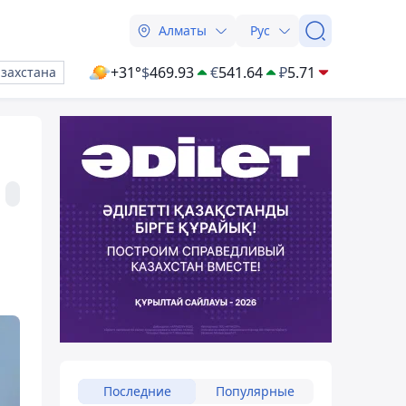
Алматы
Рус
+31°
$
469.93
€
541.64
₽
5.71
азахстана
Последние
Популярные