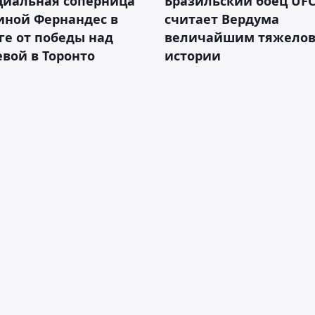
циальная соперница
Бразильский боец UFC
иной Фернандес в
считает Вердума
ге от победы над
величайшим тяжелов
вой в Торонто
истории