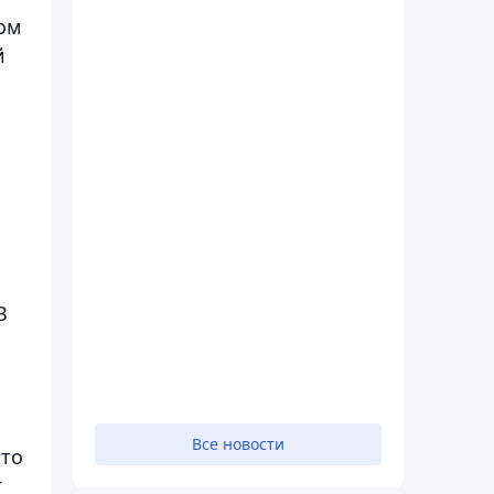
ом
й
В
Все новости
что
г