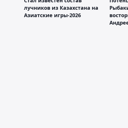
Стал известен состав
Потен
лучников из Казахстана на
Рыбак
Азиатские игры-2026
востор
Андрее