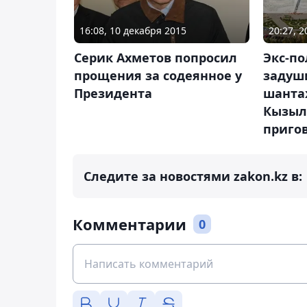
20:27, 
16:08, 10 декабря 2015
Экс-п
Серик Ахметов попросил
задуш
прощения за содеянное у
шанта
Президента
Кызыл
пригов
Следите за новостями zakon.kz в:
Комментарии
0