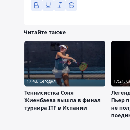
Читайте также
17:43, Сегодня
17:21, 
Теннисистка Соня
Леген
Жиенбаева вышла в финал
Пьер п
турнира ITF в Испании
не пол
поеди