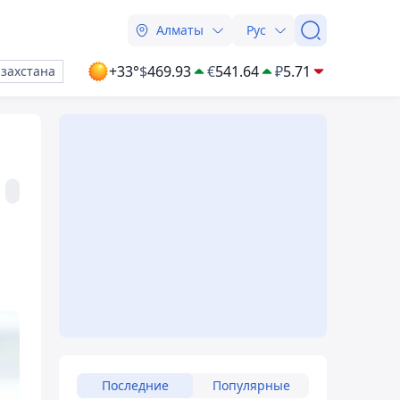
Алматы
Рус
+33°
$
469.93
€
541.64
₽
5.71
азахстана
Последние
Популярные