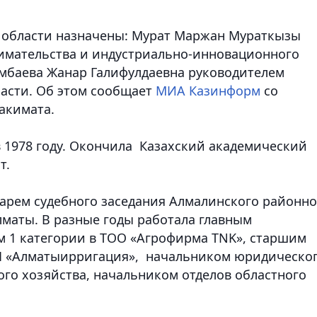
 области назначены: Мурат Маржан Мураткызы
имательства и индустриально-инновационного
мбаева Жанар Галифулдаевна руководителем
асти. Об этом сообщает
МИА Казинформ
со
 акимата.
 1978 году. Окончила Казахский академический
т.
тарем судебного заседания Алмалинского районно
лматы. В разные годы работала главным
м 1 категории в ТОО «Агрофирма TNK», старшим
П «Алматыирригация», начальником юридическо
ого хозяйства, начальником отделов областного