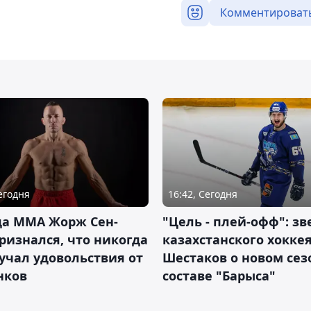
Комментироват
Сегодня
16:42, Сегодня
да ММА Жорж Сен-
"Цель - плей-офф": зв
ризнался, что никогда
казахстанского хокке
учал удовольствия от
Шестаков о новом сез
нков
составе "Барыса"