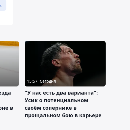
ь
15:57, Сегодня
езда
"У нас есть два варианта":
я
Усик о потенциальном
оне в
своём сопернике в
прощальном бою в карьере