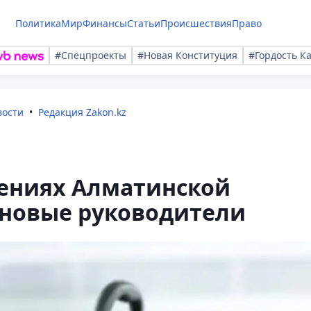
Политика
Мир
Финансы
Статьи
Происшествия
Право
#Спецпроекты
#Новая Конституция
#Гордость К
вости
Редакция Zakon.kz
лениях Алматинской
 новые руководители