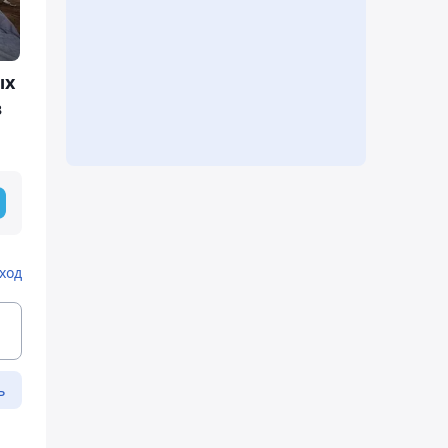
ых
в
ход
ь