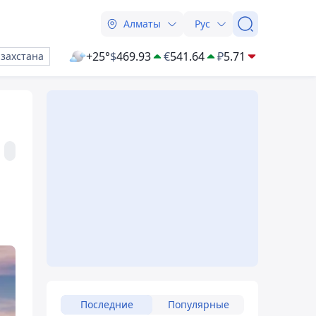
Алматы
Рус
+25°
$
469.93
€
541.64
₽
5.71
азахстана
Последние
Популярные