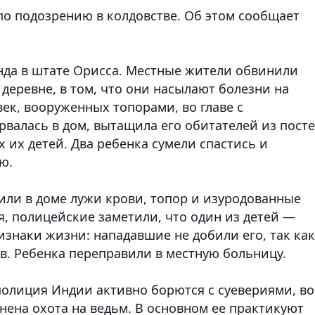
по подозрению в колдовстве. Об этом сообщает
нда в штате Орисса. Местные жители обвинили
еревне, в том, что они насылают болезни на
век, вооруженных топорами, во главе с
валась в дом, вытащила его обитателей из пост
х их детей. Два ребенка сумели спастись и
ю.
ли в доме лужи крови, топор и изуродованные
, полицейские заметили, что один из детей —
знаки жизни: нападавшие не добили его, так как
в. Ребенка переправили в местную больницу.
полиция Индии активно борются с суевериями, во
нена охота на ведьм. В основном ее практикуют