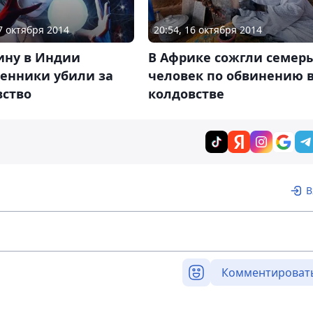
27 октября 2014
20:54, 16 октября 2014
ну в Индии
В Африке сожгли семер
венники убили за
человек по обвинению 
вство
колдовстве
В
Комментироват