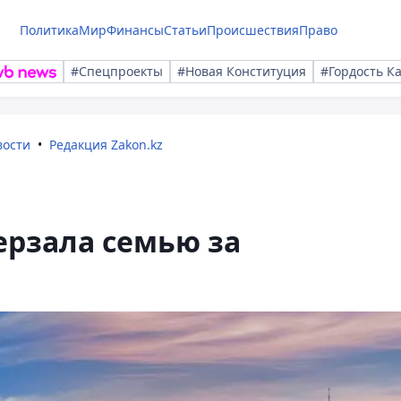
Политика
Мир
Финансы
Статьи
Происшествия
Право
#Спецпроекты
#Новая Конституция
#Гордость К
вости
Редакция Zakon.kz
ерзала семью за