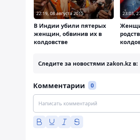
22:19, 08 августа 2015
23:03, 
В Индии убили пятерых
Женщи
женщин, обвинив их в
родст
колдовстве
колдо
Следите за новостями zakon.kz в:
Комментарии
0