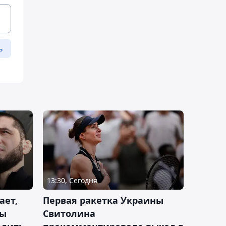
ь
13:30, Сегодня
ает,
Первая ракетка Украины
ды
Свитолина