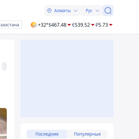
Алматы
Рус
+32°
$
467.48
€
539.52
₽
5.73
азахстана
Последние
Популярные