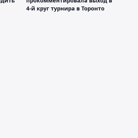
одить
прокомментировала выход в
4-й круг турнира в Торонто