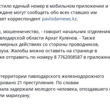
устило единый номер в мобильном приложении и
аждане могут сообщить обо всех ставших им
ает корреспондент
pavlodarnews.kz
.
, мошенничество, - говорит начальник отделения
одарской области Архат Куленов. - Также
омерных действиях со стороны проводников,
руза. Жалобы можно оставить на странице в
е отправить по номеру 8 7762008587 в приложен
а территории павлодарского железнодорожного
ировано 21 преступление. По словам
кзала задержали молодого человека, опоздавшего 
или марихуану.