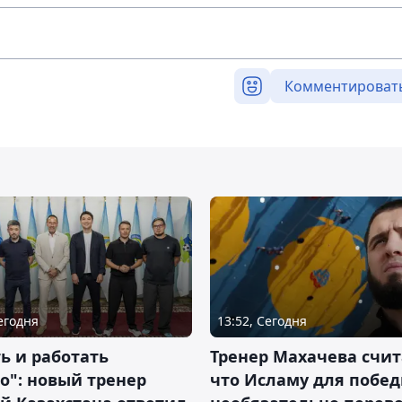
Комментироват
Сегодня
13:52, Сегодня
ь и работать
Тренер Махачева счит
о": новый тренер
что Исламу для побе