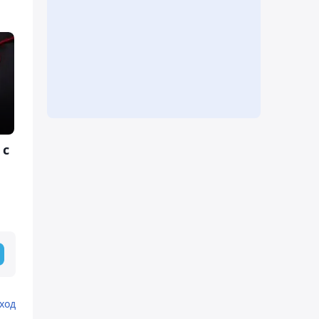
 с
ход