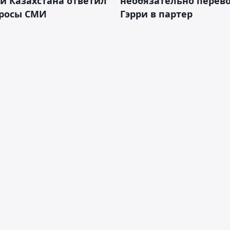
й Казахстана ответил
необязательно перев
просы СМИ
Гэрри в партер