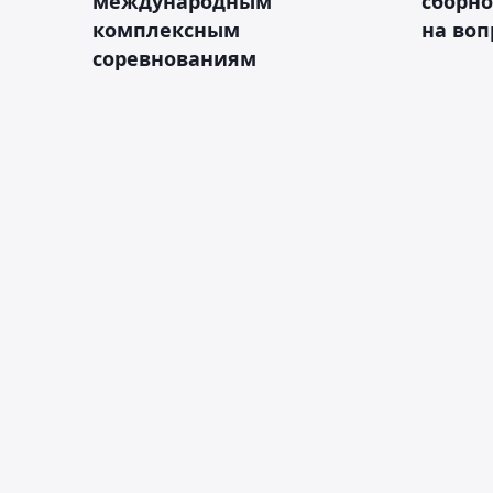
международным
сборно
комплексным
на во
соревнованиям