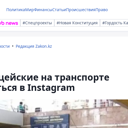
Политика
Мир
Финансы
Статьи
Происшествия
Право
#Спецпроекты
#Новая Конституция
#Гордость К
вости
Редакция Zakon.kz
цейские на транспорте
ся в Instagram