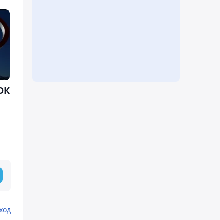
ОК
ход