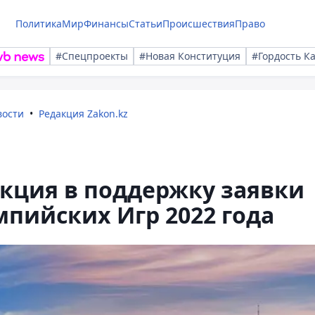
Политика
Мир
Финансы
Статьи
Происшествия
Право
#Спецпроекты
#Новая Конституция
#Гордость К
вости
Редакция Zakon.kz
кция в поддержку заявки
пийских Игр 2022 года