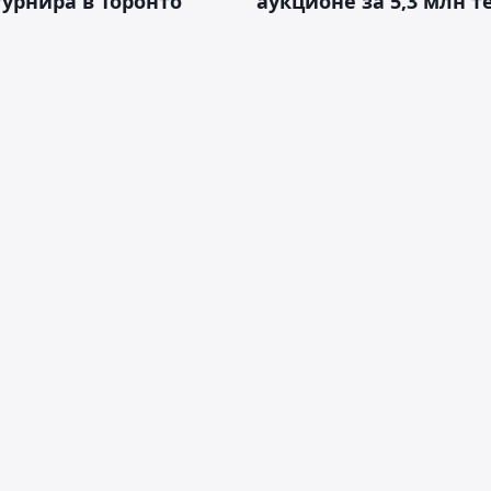
турнира в Торонто
аукционе за 5,3 млн т