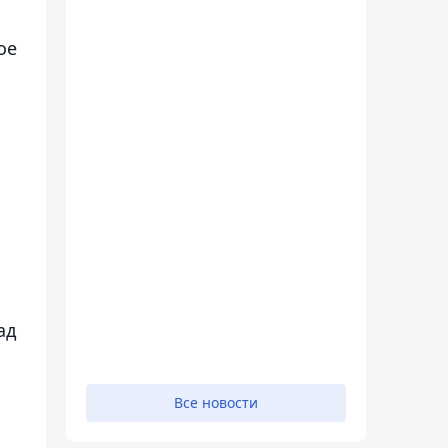
ое
ад
Все новости