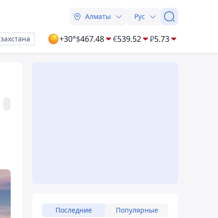
Алматы
Рус
+30°
$
467.48
€
539.52
₽
5.73
азахстана
Последние
Популярные