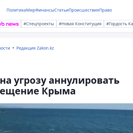
Политика
Мир
Финансы
Статьи
Происшествия
Право
#Спецпроекты
#Новая Конституция
#Гордость К
вости
Редакция Zakon.kz
 на угрозу аннулировать
осещение Крыма