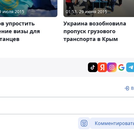
09 июля 2015
01:53, 29 июня 2015
ов упростить
Украина возобновила
ение визы для
пропуск грузового
станцев
транспорта в Крым
В
Комментироват