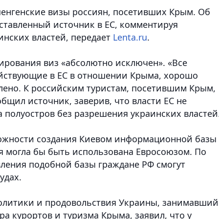
енгенские визы россиян, посетивших Крым. Об
ставленный источник в ЕС, комментируя
нских властей, передает
Lenta.ru
.
лирования виз «абсолютно исключен». «Все
ействующие в ЕС в отношении Крыма, хорошо
ено. К российским туристам, посетившим Крым,
общил источник, заверив, что власти ЕС не
а полуостров без разрешения украинских властей
можности создания Киевом информационной базы
 могла бы быть использована Евросоюзом. По
вления подобной базы граждане РФ смогут
удах.
политики и продовольствия Украины, занимавший
ра курортов и туризма Крыма, заявил, что у