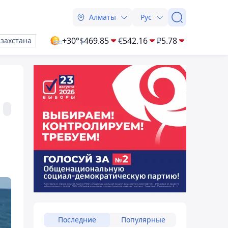
Алматы
Рус
+30°
$
469.85
€
542.16
₽
5.78
азахстана
Последние
Популярные