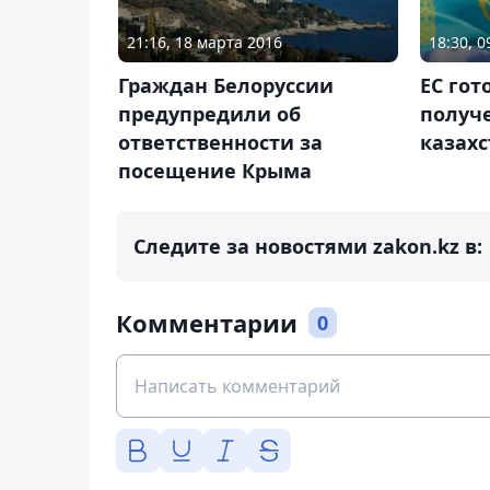
21:16, 18 марта 2016
18:30, 
Граждан Белоруссии
ЕС гот
предупредили об
получ
ответственности за
казах
посещение Крыма
Следите за новостями zakon.kz в:
Комментарии
0