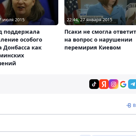
17 июля 2015
22:44, 27 января 2015
д поддержала
Псаки не смогла ответи
пление особого
на вопрос о нарушении
а Донбасса как
перемирия Киевом
 минских
шений
В