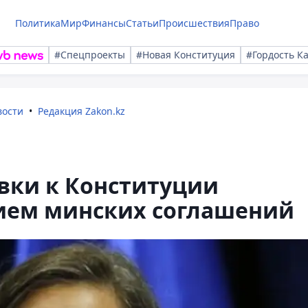
Политика
Мир
Финансы
Статьи
Происшествия
Право
#Спецпроекты
#Новая Конституция
#Гордость К
вости
Редакция Zakon.kz
вки к Конституции
ием минских соглашений