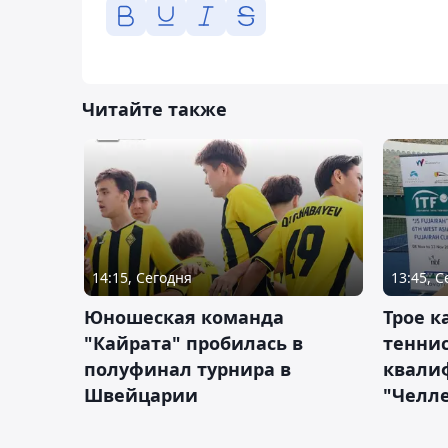
Читайте также
14:15, Сегодня
13:45, 
Юношеская команда
Трое к
"Кайрата" пробилась в
теннис
полуфинал турнира в
квали
Швейцарии
"Челле