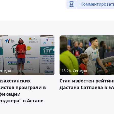
Комментироват
Сегодня
13:26, Сегодня
азахстанских
Стал известен рейтин
истов проиграли в
Дастана Сатпаева в EA
фикации
нджера" в Астане