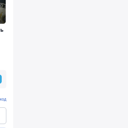
ть
ход