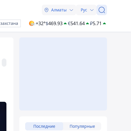
Алматы
Рус
+32°
$
469.93
€
541.64
₽
5.71
азахстана
Последние
Популярные