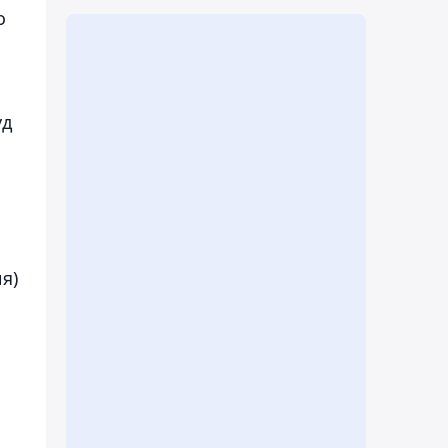
о
уд
я)