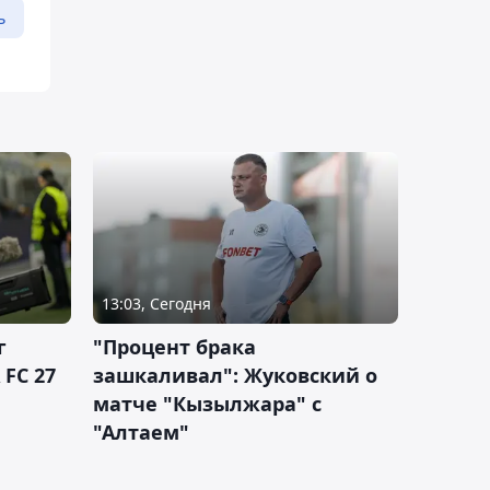
ь
13:03, Сегодня
г
"Процент брака
 FC 27
зашкаливал": Жуковский о
матче "Кызылжара" с
"Алтаем"