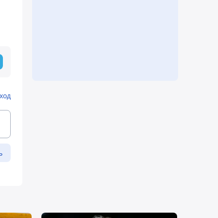
ход
ь