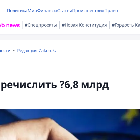
Политика
Мир
Финансы
Статьи
Происшествия
Право
#Спецпроекты
#Новая Конституция
#Гордость К
вости
Редакция Zakon.kz
еречислить ?6,8 млрд