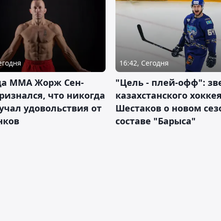
Сегодня
16:42, Сегодня
да ММА Жорж Сен-
"Цель - плей-офф": зв
ризнался, что никогда
казахстанского хокке
учал удовольствия от
Шестаков о новом сез
нков
составе "Барыса"