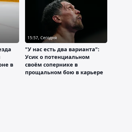
15:57, Сегодня
езда
"У нас есть два варианта":
я
Усик о потенциальном
оне в
своём сопернике в
прощальном бою в карьере