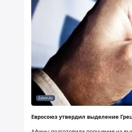
Zakon.kz
Евросоюз утвердил выделение Грец
Афины подготовили поручение на вып