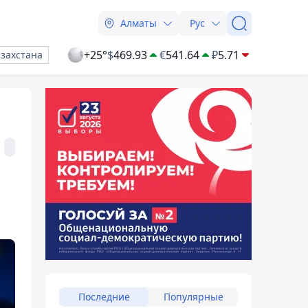
Алматы
Рус
+25°
$
469.93
€
541.64
₽
5.71
азахстана
Последние
Популярные