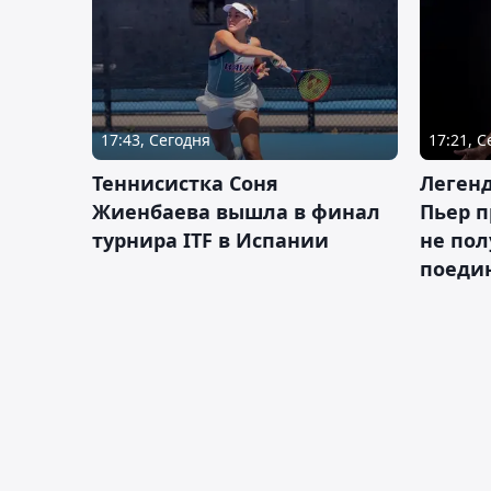
17:43, Сегодня
17:21, 
Теннисистка Соня
Леген
Жиенбаева вышла в финал
Пьер п
турнира ITF в Испании
не пол
поеди