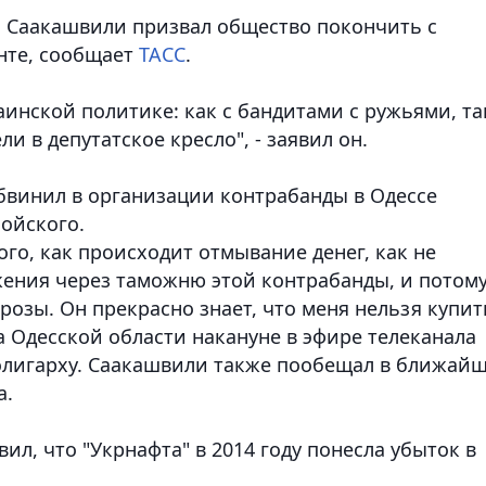
л Саакашвили призвал общество покончить с
нте, сообщает
ТАСС
.
аинской политике: как с бандитами с ружьями, та
ли в депутатское кресло", - заявил он.
обвинил в организации контрабанды в Одессе
ойского.
ого, как происходит отмывание денег, как не
ижения через таможню этой контрабанды, и потом
розы. Он прекрасно знает, что меня нельзя купит
ава Одесской области накануне в эфире телеканала
олигарху. Саакашвили также пообещал в ближай
а.
вил, что "Укрнафта" в 2014 году понесла убыток в