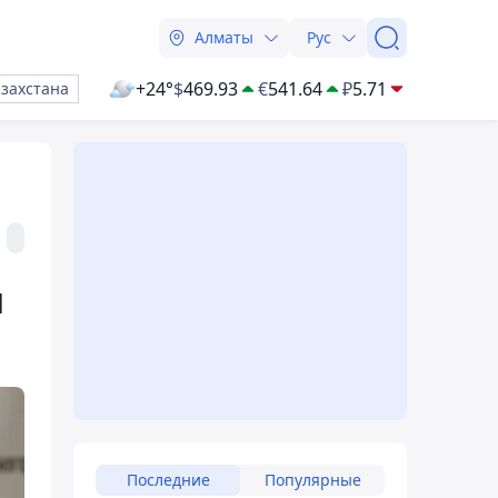
Алматы
Рус
+24°
$
469.93
€
541.64
₽
5.71
азахстана
и
Последние
Популярные