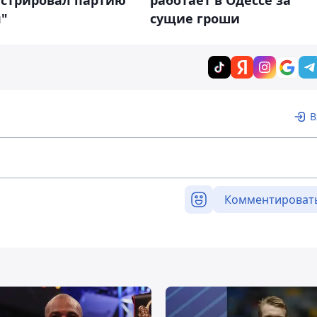
истрировал партию
работает в Одессе за
п"
сущие гроши
В
Комментироват