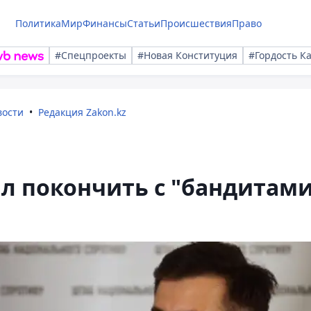
Политика
Мир
Финансы
Статьи
Происшествия
Право
#Спецпроекты
#Новая Конституция
#Гордость К
вости
Редакция Zakon.kz
л покончить с "бандитам