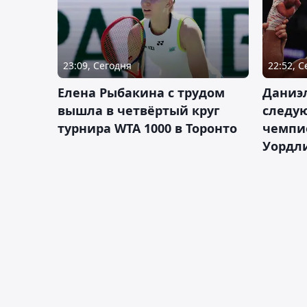
23:09, Сегодня
22:52, 
Елена Рыбакина с трудом
Даниэ
вышла в четвёртый круг
следую
турнира WTA 1000 в Торонто
чемпио
Уордл