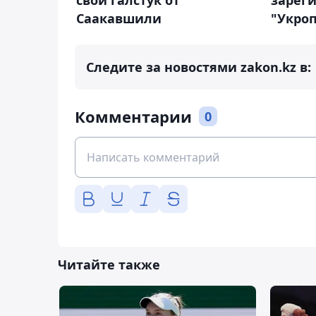
свой галстук от
зарег
Саакавшили
"Укро
Следите за новостями zakon.kz в:
Комментарии
0
Читайте также