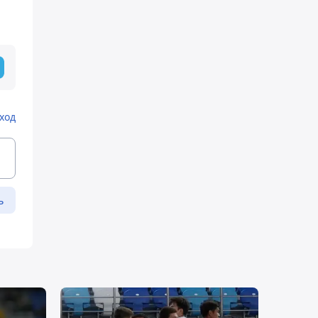
ход
ь