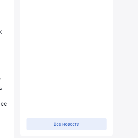
к
у
ь
шее
Все новости