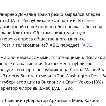
иардер Дональд Трамп резко вырвался вперед
та США от Республиканской партии. В стане
едвыборной гонке прочно обосновалась бывшая
ллари Клинтон. Об этом свидетельствуют
 нового опроса общественного мнения,
 Post и телекомпанией ABC, передает
ТАСС
.
ми или независимыми, тяготеющими к "Великой
дальные высказывания бизнесмена, публично
аслуги сенатора- республиканца Джона Маккейна
ыйти ему боком, отметила The Washington Post. З
губернатор штата Висконсин Скотт Уокер (13%).
ернатор Флориды Джеб Буш (12%).
дят бывший губернатор Арканзаса Майк Хакаби,