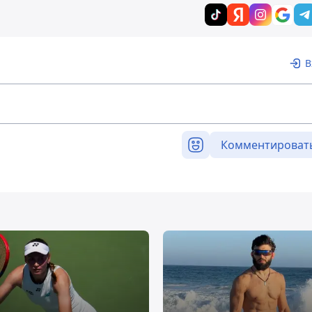
В
Комментироват