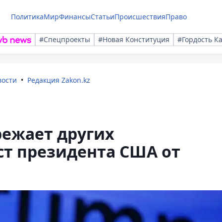
Политика
Мир
Финансы
Статьи
Происшествия
Право
#Спецпроекты
#Новая Конституция
#Гордость К
вости
Редакция Zakon.kz
режает других
ст президента США от