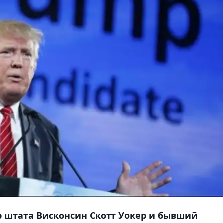
р штата Висконсин Скотт Уокер и бывший