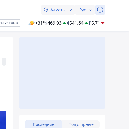
Алматы
Рус
+31°
$
469.93
€
541.64
₽
5.71
азахстана
Последние
Популярные