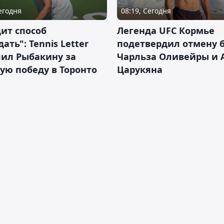
Сегодня
08:19, Сегодня
ит способ
Легенда UFC Кормье
ать": Tennis Letter
подетвердил отмену 
лил Рыбакину за
Чарльза Оливейры и 
ую победу в Торонто
Царукяна