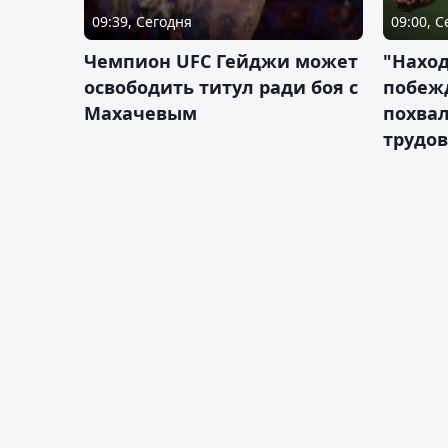
09:39, Сегодня
09:00, 
Чемпион UFC Гейджи может
"Наход
освободить титул ради боя с
побежд
Махачевым
похва
трудов