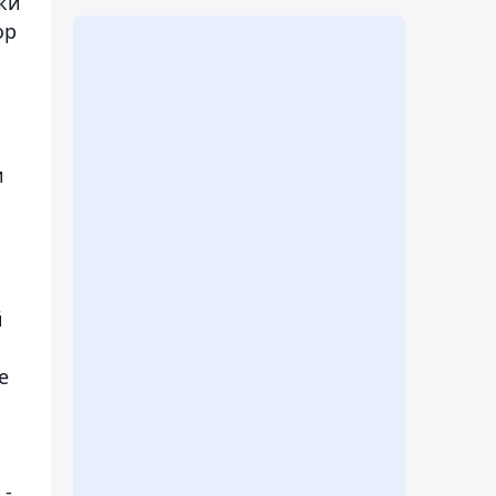
ки
ор
ы
и
й
е
 -