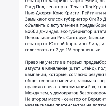
сенатор от Флориды Марко Рубио, бы
Рэнд Пол, сенатор от Техаса Тед Круз
Нью-Джерси Крис Кристи. Рейтинги их
Замыкают список губернатор Огайо 
объявить о вступлении в предвыборн
Бобби Джиндал, экс-губернатор штат
Пенсильвании Рик Санторум, бывшая 
сенатор от Южной Каролины Линдси Гр
голосовать от 2 до 1% опрошенных.
Право на участие в первых предвыбо
августа в Кливленде (штат Огайо), 
кампании, которые, согласно резуль
общественного мнения, занимают пер
правило ввела телекомпания Fox, сп
Между тем, у демократов безоговоро
На втором месте - сенатор от Вермо
независимым претендентом на должно