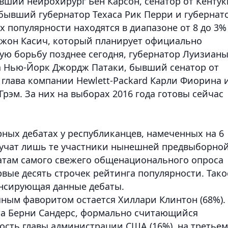
вший нейрохирург Бен Карсон, сенатор от Кентук
, бывший губернатор Техаса Рик Перри и губернат
 популярности находятся в диапазоне от 8 до 3%
Джон Касич, который планирует официально
ую борьбу позднее сегодня, губернатор Луизиан
а Нью-Йорк Джордж Патаки, бывший сенатор от
глава компании Hewlett-Packard Карли Фиорина 
эм. За них на выборах 2016 года готовы сейчас
рных дебатах у республиканцев, намеченных на 6
получат лишь те участники нынешней предвыборно
татам самого свежего общенационального опроса
вые десять строчек рейтинга популярности. Тако
онсирующая данные дебаты.
чным фаворитом остается Хиллари Клинтон (68%).
нта Берни Сандерс, формально считающийся
сть главы администрации США (16%), на третьем