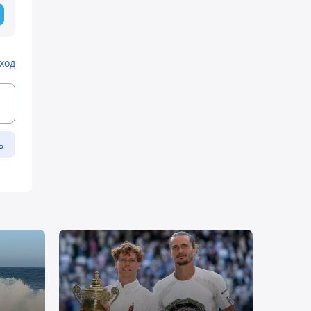
ход
ь