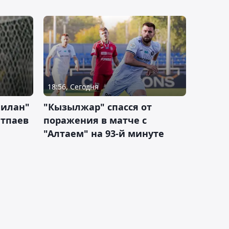
18:56, Сегодня
Милан"
"Кызылжар" спасся от
атпаев
поражения в матче с
"Алтаем" на 93-й минуте