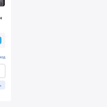
н
ход
ь