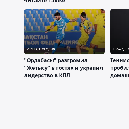
Читайте также
20:03, Сегодня
19:42, 
"Ордабасы" разгромил
Тенни
"Жетысу" в гостях и укрепил
пробил
лидерство в КПЛ
домаш