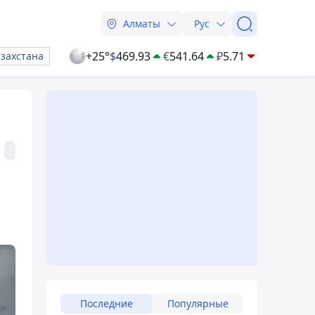
Алматы
Рус
+25°
$
469.93
€
541.64
₽
5.71
азахстана
Последние
Популярные