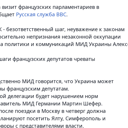
 визит французских парламентариев в
общает
Русская служба ВВС
.
К - безответственный шаг, неуважение к законам
осительно непризнания незаконной оккупации
нта политики и коммуникаций МИД Украины Алекс
 шаги французских депутатов чреваты
дственно МИД говорится, что Украина может
ны французским депутатам.
кой делегации будет нарушением норм
ставитель МИД Германии Мартин Шефер.
осле поездки в Москву в четверг должна
планируют посетить Ялту, Симферополь и
оворы с представителями власти.