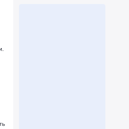
и.
ть