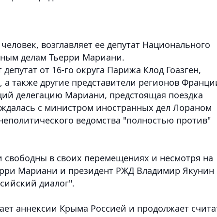
 человек, возглавляет ее депутат Национального
нным делам Тьерри Мариани.
 депутат от 16-го округа Парижа Клод Гоазген,
, а также другие представители регионов Франци
ющий делегацию Мариани, предстоящая поездка
уждалась с министром иностранных дел Лораном
неполитического ведомства "полностью против"
 свободны в своих перемещениях и несмотря на
ерри Мариани и президент РЖД Владимир Якунин
сийский диалог".
ает аннексии Крыма Россией и продолжает счита