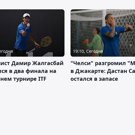
Сегодня
19:10, Сегодня
сист Дамир Жалгасбай
"Челси" разгромил "
ся в два финала на
в Джакарте: Дастан С
нем турнире ITF
остался в запасе