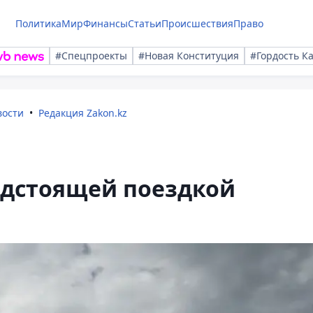
Политика
Мир
Финансы
Статьи
Происшествия
Право
#Спецпроекты
#Новая Конституция
#Гордость К
вости
Редакция Zakon.kz
едстоящей поездкой