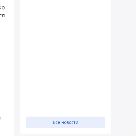
ко
ся
л
Все новости