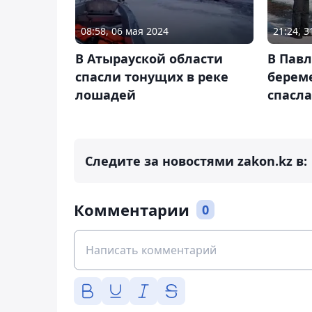
08:58, 06 мая 2024
21:24, 
В Атырауской области
В Пав
спасли тонущих в реке
берем
лошадей
спасла
Следите за новостями zakon.kz в:
Комментарии
0