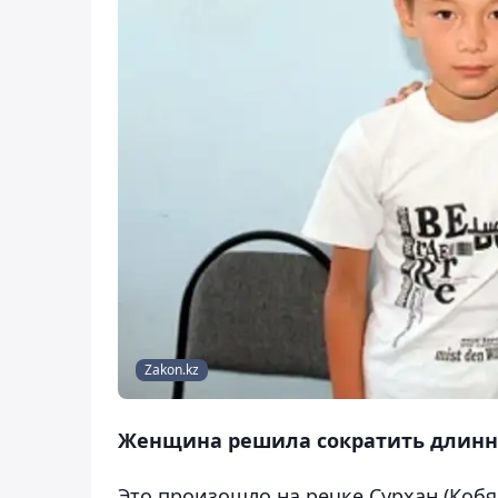
Zakon.kz
Женщина решила сократить длинну
Это произошло на речке Сурхан (Кобя