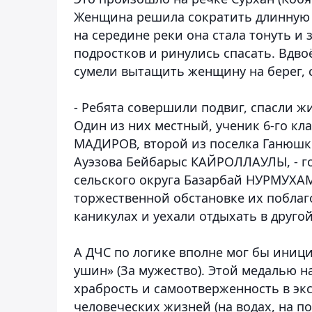
Женщина решила сократить длинную д
на середине реки она стала тонуть и
подростков и ринулись спасать. Вдвоё
сумели вытащить женщину на берег,
- Ребята совершили подвиг, спасли ж
Один из них местный, ученик 6-го к
МАДИРОВ, второй из поселка Ганюшки
Ауэзова Бейбарыс КАЙРОЛЛАУЛЫ, - г
сельского округа Базарбай НУРМУХАМ
торжественной обстановке их поблаго
каникулах и уехали отдыхать в другой
А ДЧС по логике вполне мог бы иниц
ушин» (За мужество). Этой медалью н
храбрость и самоотверженность в эк
человеческих жизней (на водах, на п