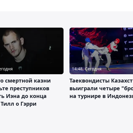
Сегодня
14:48, Сегодня
о смертной казни
Таеквондисты Казахс
ьте преступников
выиграли четыре "бр
ь Иэна до конца
на турнире в Индоне
 Тилл о Гэрри