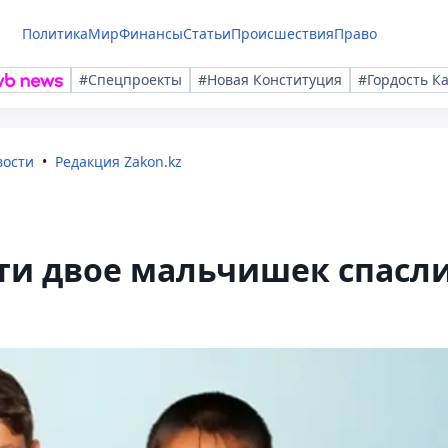
Политика
Мир
Финансы
Статьи
Происшествия
Право
#Спецпроекты
#Новая Конституция
#Гордость К
вости
Редакция Zakon.kz
ти двое мальчишек спасл