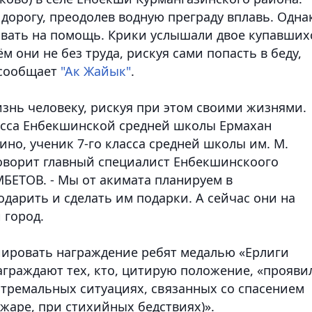
орогу, преодолев водную преграду вплавь. Одна
 звать на помощь. Крики услышали двое купавших
м они не без труда, рискуя сами попасть в беду,
 сообщает
"Ак Жайык"
.
изнь человеку, рискуя при этом своими жизнями.
ласса Енбекшинской средней школы Ермахан
но, ученик 7-го класса средней школы им. М.
оворит главный специалист Енбекшинскоого
БЕТОВ. - Мы от акимата планируем в
дарить и сделать им подарки. А сейчас они на
 город.
иировать награждение ребят медалью «Ерлиги
аграждают тех, кто, цитирую положение, «прояви
стремальных ситуациях, связанных со спасением
ожаре, при стихийных бедствиях)».