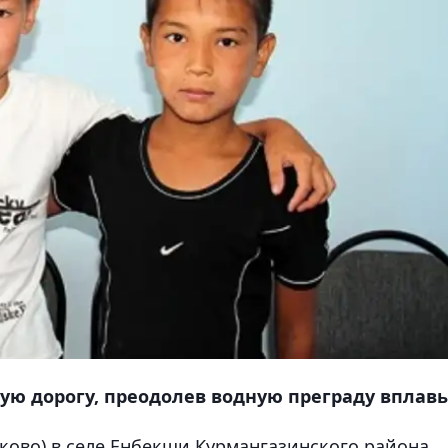
ю дорогу, преодолев водную преграду вплавь
ково) в селе Енбекши Курмангазинского района.