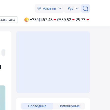
Алматы
Рус
+33°
$
467.48
€
539.52
₽
5.73
азахстана
и
Последние
Популярные