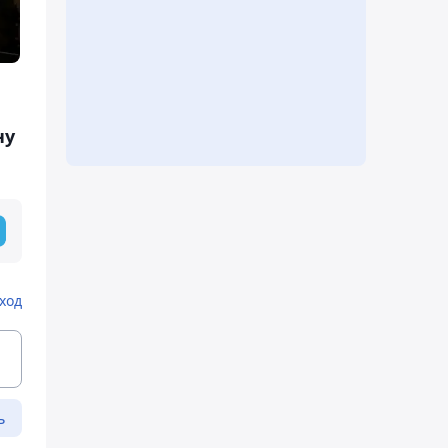
ну
ход
ь