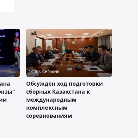
14:30, Сегодня
тана
Обсуждён ход подготовки
онзы"
сборных Казахстана к
зии
международным
комплексным
соревнованиям