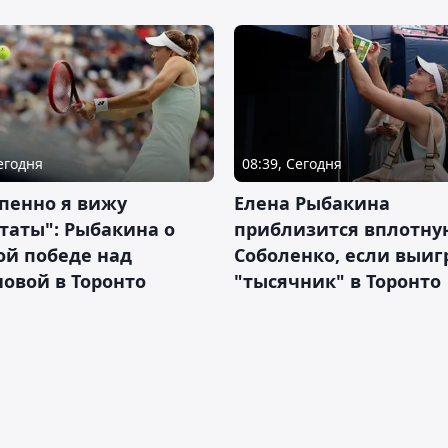
Сегодня
08:39, Сегодня
пенно я вижу
Елена Рыбакина
таты": Рыбакина о
приблизится вплотну
ой победе над
Соболенко, если выиг
овой в Торонто
"тысячник" в Торонто