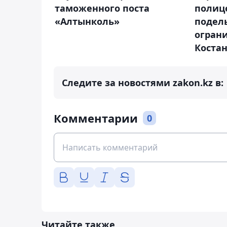
таможенного поста
полиц
«Алтынколь»
подел
огран
Коста
Следите за новостями zakon.kz в:
Комментарии
0
Читайте также