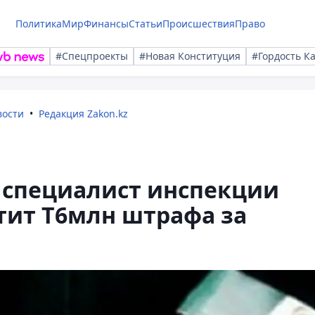
Политика
Мир
Финансы
Статьи
Происшествия
Право
#Спецпроекты
#Новая Конституция
#Гордость К
вости
Редакция Zakon.kz
 специалист инспекции
тит Т6млн штрафа за