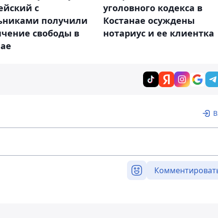
ейский с
уголовного кодекса в
ьниками получили
Костанае осуждены
ичение свободы в
нотариус и ее клиентка
нае
В
Комментироват