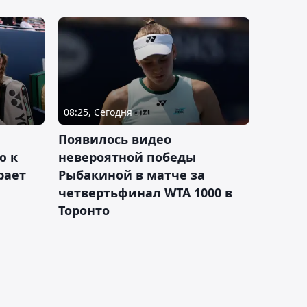
08:25, Сегодня
Появилось видео
ю к
невероятной победы
рает
Рыбакиной в матче за
четвертьфинал WTA 1000 в
Торонто