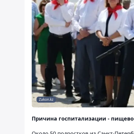
Zakon.kz
Причина госпитализации - пищево
Около 50 подростков из Санкт-Петерб