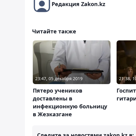
Редакция Zakon.kz
Читайте также
23:47, 05 декабря 2019
21:38, 
Пятеро учеников
Госпи
доставлены в
гитари
инфекционную больницу
в Жезказгане
Следите за новостями zakon.kz в: