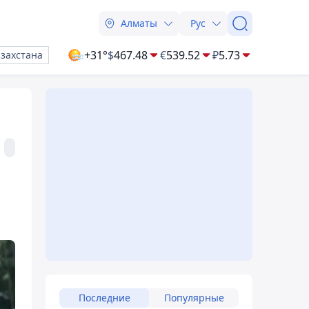
Алматы
Рус
+31°
$
467.48
€
539.52
₽
5.73
азахстана
Последние
Популярные