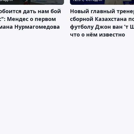
обоится дать нам бой
Новый главный трене
с": Мендес о первом
сборной Казахстана п
смана Нурмагомедова
футболу Джон ван ’т 
что о нём известно