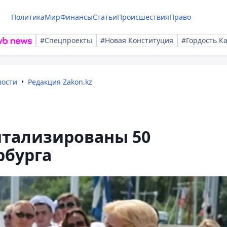
Политика
Мир
Финансы
Статьи
Происшествия
Право
#Спецпроекты
#Новая Конституция
#Гордость К
вости
Редакция Zakon.kz
итализированы 50
рбурга