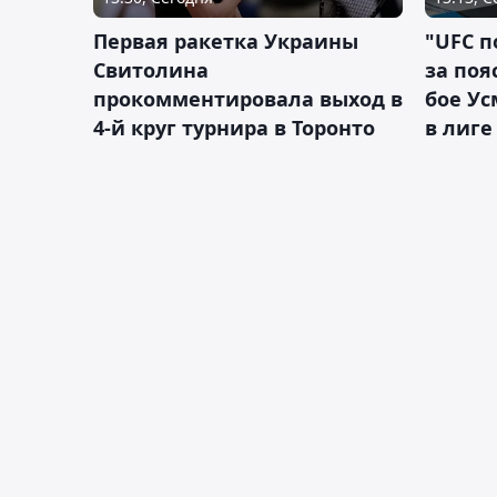
Первая ракетка Украины
"UFC п
Свитолина
за поя
прокомментировала выход в
бое У
4-й круг турнира в Торонто
в лиге