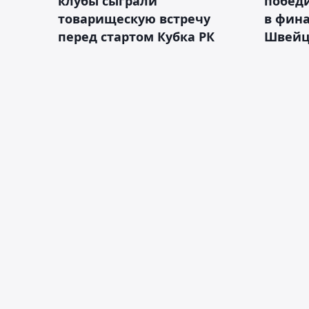
клубы сыграли
побед
товарищескую встречу
в фина
перед стартом Кубка РК
Швейц