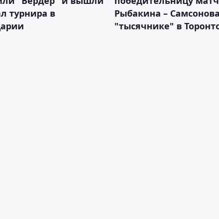
или "Вердер" и вышли
победительницу матч
л турнира в
Рыбакина – Самсонова
арии
"тысячнике" в Торонт