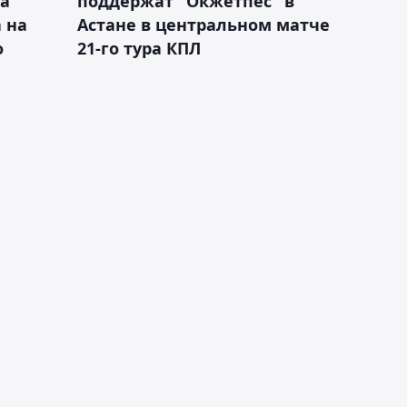
а
поддержат "Окжетпес" в
 на
Астане в центральном матче
о
21-го тура КПЛ