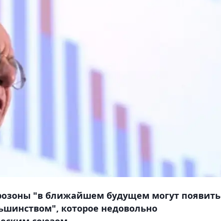
врозоны "в ближайшем будущем могут появить
ьшинством", которое недовольно
еским союзом.