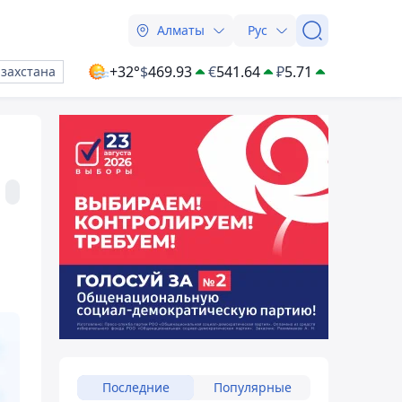
Алматы
Рус
+32°
$
469.93
€
541.64
₽
5.71
азахстана
Последние
Популярные