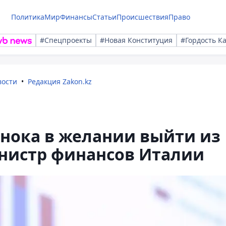
Политика
Мир
Финансы
Статьи
Происшествия
Право
#Спецпроекты
#Новая Конституция
#Гордость К
вости
Редакция Zakon.kz
инока в желании выйти из
инистр финансов Италии