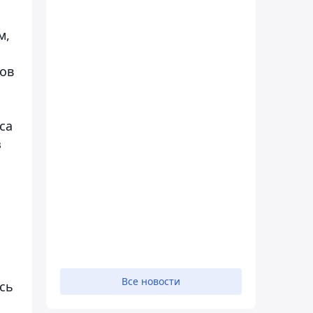
м,
сов
са
з
Все новости
ась