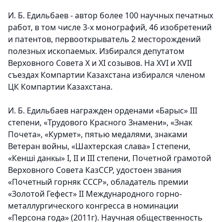
И. Б. Едильбаев - автор более 100 научных печатных
работ, в том числе 3-х монографий, 46 изобретений
и патентов, первооткрыватель 2 месторождений
полезных ископаемых. Избирался депутатом
Верховного Совета X и XI созывов. На XVI и XVII
съездах Компартии Казахстана избирался членом
ЦК Компартии Казахстана.
И. Б. Едильбаев награжден орденами «Барыс» III
степени, «Трудового Красного Знамени», «Знак
Почета», «Курмет», пятью медалями, знаками
Ветеран войны, «Шахтерская слава» I степени,
«Кеншi данкы» I, II и III степени, Почетной грамотой
Верховного Совета КазССР, удостоен звания
«Почетный горняк СССР», обладатель премии
«Золотой Гефест» II Международного горно-
металлургического конгресса в номинации
«Персона года» (2011г). Научная общественность