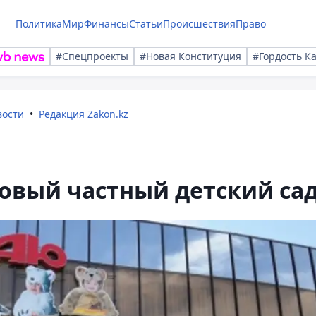
Политика
Мир
Финансы
Статьи
Происшествия
Право
#Спецпроекты
#Новая Конституция
#Гордость К
вости
Редакция Zakon.kz
новый частный детский са