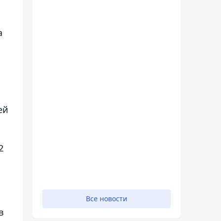
а
ей
2
Все новости
в