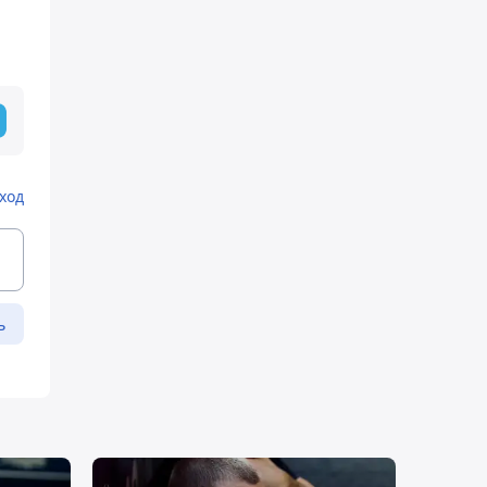
ход
ь