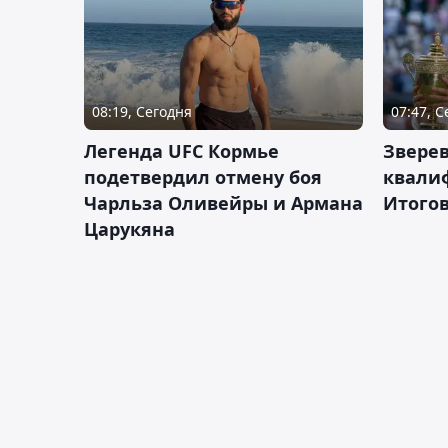
08:19, Сегодня
07:47, 
Легенда UFC Кормье
Зверев
подетвердил отмену боя
квали
Чарльза Оливейры и Армана
Итогов
Царукяна