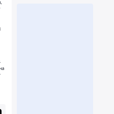
,
т
х
4
на
т