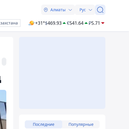
Алматы
Рус
+31°
$
469.93
€
541.64
₽
5.71
азахстана
д
Последние
Популярные