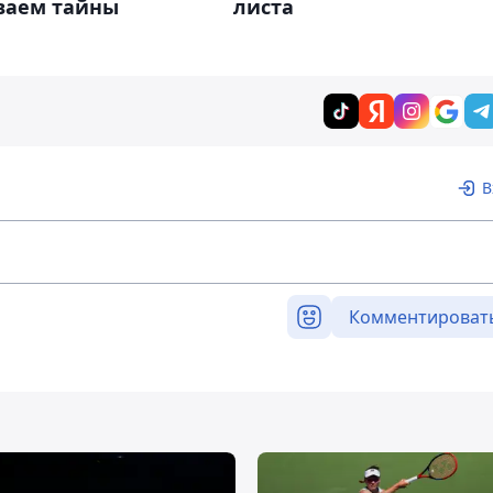
ваем тайны
листа
В
Комментироват