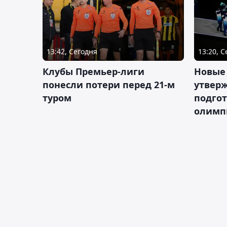
13:42, Сегодня
13:20, 
Клубы Премьер-лиги
Новые
понесли потери перед 21-м
утверж
туром
подго
олимп