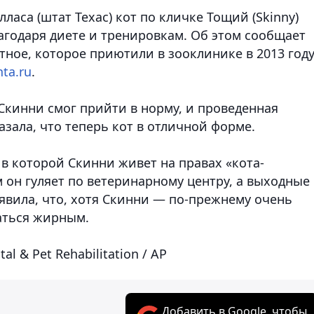
аса (штат Техас) кот по кличке Тощий (Skinny)
агодаря диете и тренировкам. Об этом сообщает
тное, которое приютили в зооклинике в 2013 году
nta.ru
.
кинни смог прийти в норму, и проведенная
азала, что теперь кот в отличной форме.
 в которой Скинни живет на правах «кота-
м он гуляет по ветеринарному центру, а выходные
аявила, что, хотя Скинни — по-прежнему очень
аться жирным.
al & Pet Rehabilitation / AP
Добавить в Google, чтобы