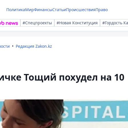
Политика
Мир
Финансы
Статьи
Происшествия
Право
#Спецпроекты
#Новая Конституция
#Гордость К
вости
Редакция Zakon.kz
личке Тощий похудел на 10