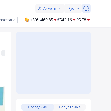
Алматы
Рус
+30°
$
469.85
€
542.16
₽
5.78
азахстана
Последние
Популярные