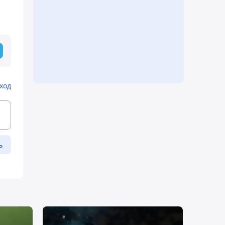
ход
ь