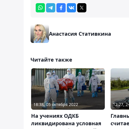
Анастасия Стативкина
Читайте также
18:38, 05 октября 2022
12:27, 
На учениях ОДКБ
Главны
ликвидирована условная
считае