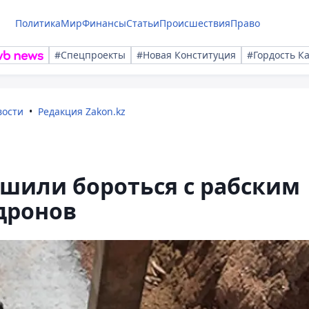
Политика
Мир
Финансы
Статьи
Происшествия
Право
#Спецпроекты
#Новая Конституция
#Гордость К
вости
Редакция Zakon.kz
шили бороться с рабским
дронов