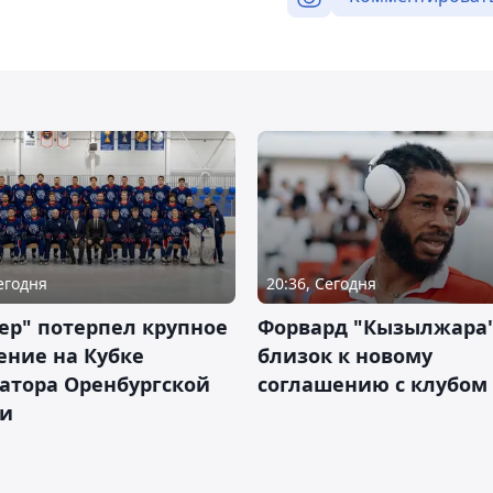
Сегодня
20:36, Сегодня
ер" потерпел крупное
Форвард "Кызылжара"
ение на Кубке
близок к новому
атора Оренбургской
соглашению с клубом
ти