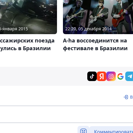
06 января 2015
22:20, 05 декабря 2014
ассажирских поезда
A-ha воссоединится на
нулись в Бразилии
фестивале в Бразилии
В
Комментироват