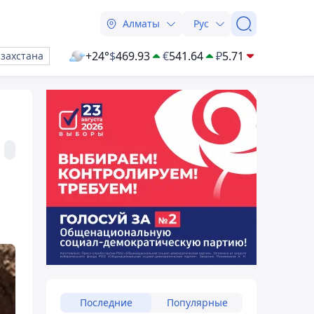
Алматы
Рус
+24°
$
469.93
€
541.64
₽
5.71
азахстана
Последние
Популярные