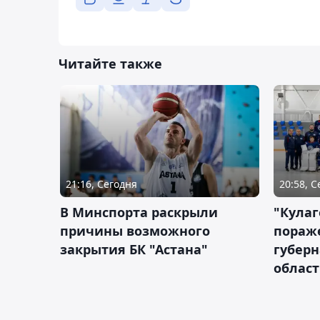
Читайте также
21:16, Сегодня
20:58, 
В Минспорта раскрыли
"Кулаг
причины возможного
пораж
закрытия БК "Астана"
губерн
облас