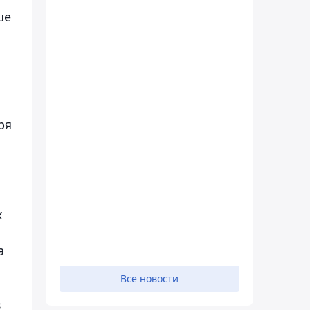
ше
ря
х
а
Все новости
в