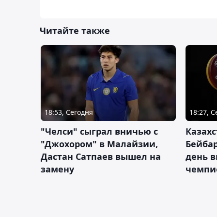
Читайте также
18:53, Сегодня
18:27, 
"Челси" сыграл вничью с
Казахс
"Джохором" в Малайзии,
Бейбар
Дастан Сатпаев вышел на
день в
замену
чемпи