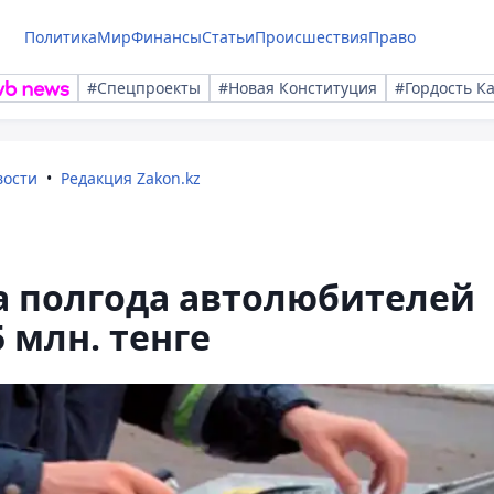
Политика
Мир
Финансы
Статьи
Происшествия
Право
#Спецпроекты
#Новая Конституция
#Гордость К
вости
Редакция Zakon.kz
а полгода автолюбителей
 млн. тенге