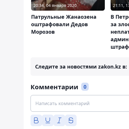
20:34, 04 января 2020
21:11, 
Патрульные Жанаозена
В Петр
оштрафовали Дедов
за зло
Морозов
непла
админ
штраф
Следите за новостями zakon.kz в:
Комментарии
0