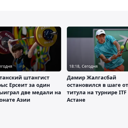
Сегодня
18:18, Сегодня
танский штангист
Дамир Жалгасбай
ыс Ерсеит за один
остановился в шаге о
ыиграл две медали на
титула на турнире ITF
онате Азии
Астане