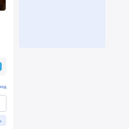
ход
ь