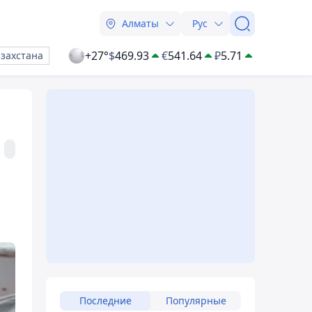
Алматы
Рус
+27°
$
469.93
€
541.64
₽
5.71
азахстана
Последние
Популярные