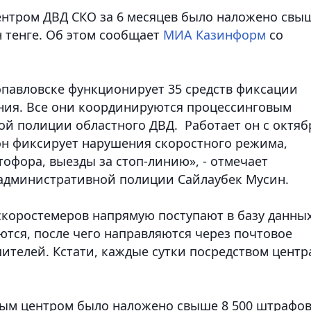
ентром ДВД СКО за 6 месяцев было наложено свы
н тенге. Об этом сообщает
МИА Казинформ
со
опавловске функционирует 35 средств фиксации
ия. Все они координируются процессинговым
й полиции областного ДВД. Работает он с октяб
 он фиксирует нарушения скоростного режима,
офора, выезды за стоп-линию», - отмечает
 административной полиции Сайлаубек Мусин.
 скоростемеров напрямую поступают в базу данны
ются, после чего направляются через почтовое
ителей. Кстати, каждые сутки посредством центр
овым центром было наложено свыше 8 500 штрафо