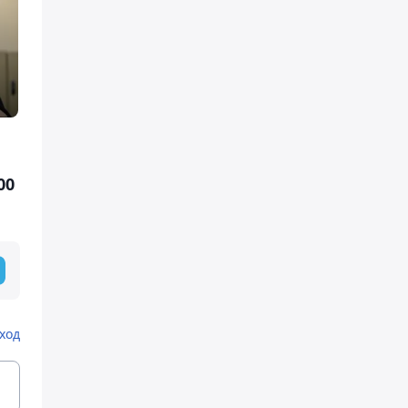
00
ход