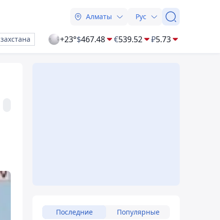
Алматы
Рус
+23°
$
467.48
€
539.52
₽
5.73
азахстана
Последние
Популярные