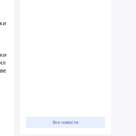
ики
вки
ил
тве
Все новости