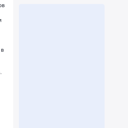
ов
и
 в
.