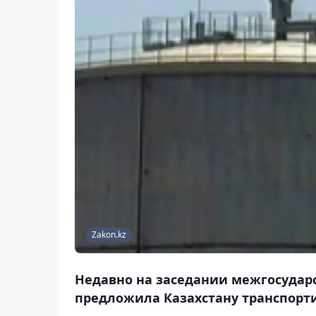
Zakon.kz
Недавно на заседании межгосударс
предложила Казахстану транспортир