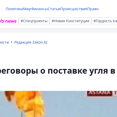
Политика
Мир
Финансы
Статьи
Происшествия
Право
#Спецпроекты
#Новая Конституция
#Гордость К
вости
Редакция Zakon.kz
еговоры о поставке угля в