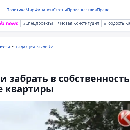
Политика
Мир
Финансы
Статьи
Происшествия
Право
#Спецпроекты
#Новая Конституция
#Гордость К
вости
Редакция Zakon.kz
и забрать в собственность
е квартиры