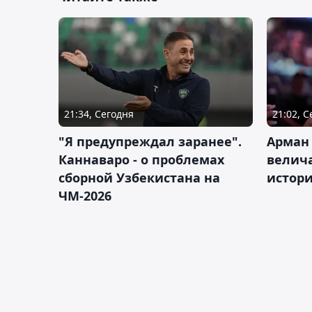
21:34, Сегодня
21:02, 
"Я предупреждал заранее".
Арман
Каннаваро - о проблемах
велича
сборной Узбекистана на
истор
ЧМ-2026