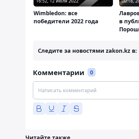
16:52, 12 июля 2022
00:18, 
Wimbledon: все
Лавро
победители 2022 года
в пуб
Порош
Следите за новостями zakon.kz в:
Комментарии
0
Читайте также