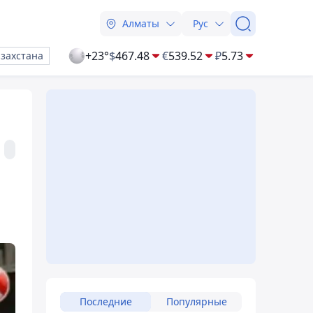
Алматы
Рус
+23°
$
467.48
€
539.52
₽
5.73
азахстана
Последние
Популярные