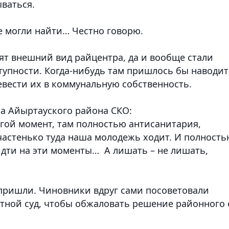
ваться.
е могли найти… Честно говорю.
ят внешний вид райцентра, да и вообще стали
упности. Когда-нибудь там пришлось бы наводит
евести их в коммунальную собственность.
а Айыртауского района СКО:
угой момент, там полностью антисанитария,
 частенько туда наша молодежь ходит. И полност
дти на эти моменты… А лишать – не лишать,
е пришли. Чиновники вдруг сами посоветовали
стной суд, чтобы обжаловать решение районного 