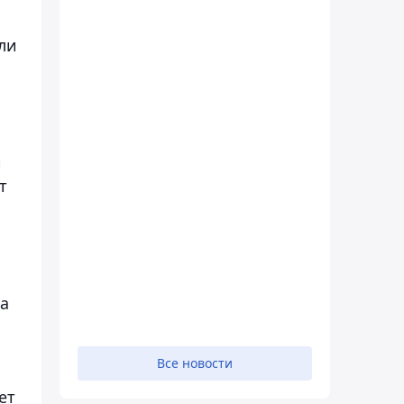
ли
и
т
на
Все новости
ет