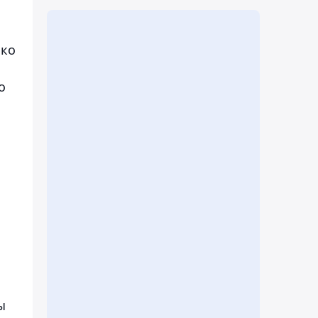
ько
о
ы