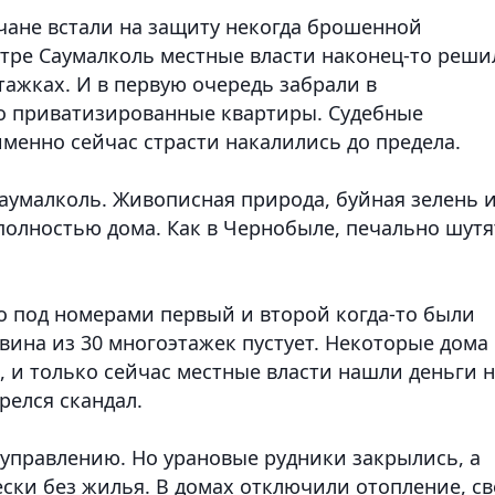
ьчане встали на защиту некогда брошенной
нтре Саумалколь местные власти наконец-то реши
ажках. И в первую очередь забрали в
то приватизированные квартиры. Судебные
именно сейчас страсти накалились до предела.
Саумалколь. Живописная природа, буйная зелень 
олностью дома. Как в Чернобыле, печально шутя
но под номерами первый и второй когда-то были
вина из 30 многоэтажек пустует. Некоторые дома
, и только сейчас местные власти нашли деньги 
релся скандал.
оуправлению. Но урановые рудники закрылись, а
ски без жилья. В домах отключили отопление, св