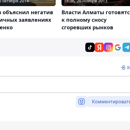
20 октября 2014
15:36, 20 ноября 2013
в объяснил негатив
Власти Алматы готовятс
личных заявлениях
к полному сносу
енко
сгоревших рынков
В
Комментироват