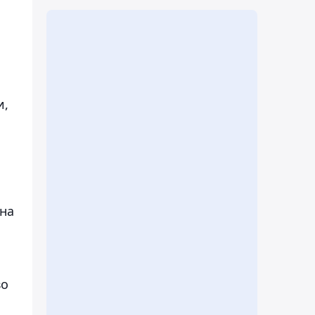
и,
 на
во