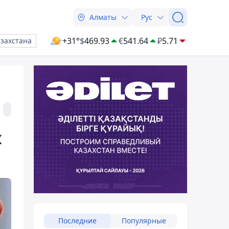
Алматы
Рус
+31°
$
469.93
€
541.64
₽
5.71
азахстана
х
Последние
Популярные