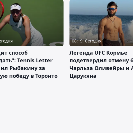
Сегодня
08:19, Сегодня
ит способ
Легенда UFC Кормье
ать": Tennis Letter
подетвердил отмену 
лил Рыбакину за
Чарльза Оливейры и 
ую победу в Торонто
Царукяна