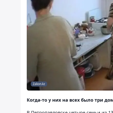
Zakon.kz
Когда-то у них на всех было три до
В Петропавловске четыре семьи из 1