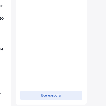
ят
до
 и
о
,
Все новости