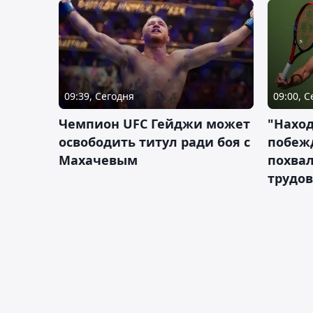
09:39, Сегодня
09:00, 
Чемпион UFC Гейджи может
"Наход
освободить титул ради боя с
побежд
Махачевым
похва
трудов