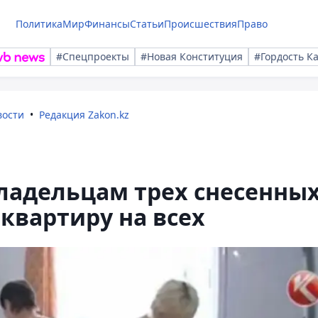
Политика
Мир
Финансы
Статьи
Происшествия
Право
#Спецпроекты
#Новая Конституция
#Гордость К
вости
Редакция Zakon.kz
ладельцам трех снесенны
квартиру на всех