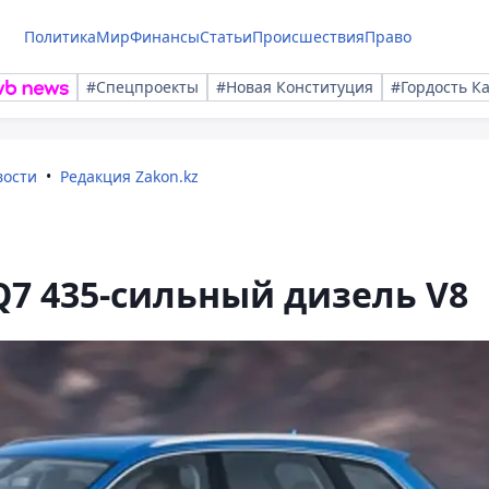
Политика
Мир
Финансы
Статьи
Происшествия
Право
#Спецпроекты
#Новая Конституция
#Гордость К
вости
Редакция Zakon.kz
Q7 435-сильный дизель V8