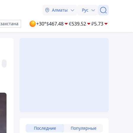
Алматы
Рус
+30°
$
467.48
€
539.52
₽
5.73
азахстана
Последние
Популярные