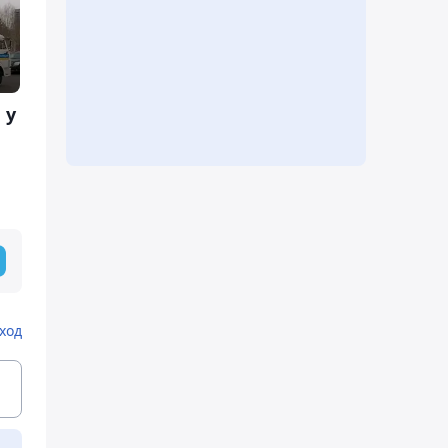
 у
ход
ь