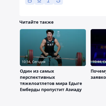
Читайте также
10:54, Сегодня
10:44, 
Один из самых
Почему
перспективных
заявко
тяжелоатлетов мира Едыге
Емберды пропустит Азиаду